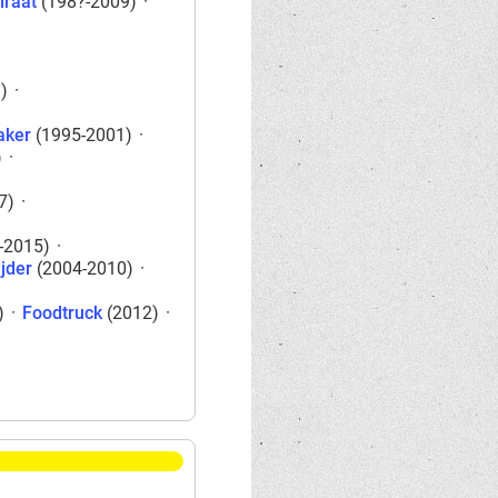
iraat
(198?-2009)
·
)
·
ker
(1995-2001)
·
)
·
7)
·
-2015)
·
jder
(2004-2010)
·
)
·
Foodtruck
(2012)
·