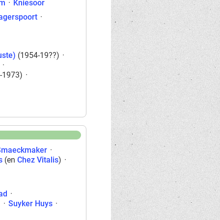
em
·
Kniesoor
agerspoort
·
uste)
(1954-19??)
·
·
-1973)
·
Smaeckmaker
·
s
(en
Chez Vitalis
)
·
ad
·
l
·
Suyker Huys
·