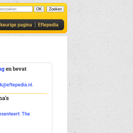
ekeurige pagina
Eftepedia
ng
en bevat
k@eftepedia.nl
.
a's
esenteert: The