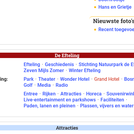
Hans en Grietje
Nieuwste foto'
Recent toegevoe
De Efteling
Efteling
·
Geschiedenis
·
Stichting Natuurpark de E
Zeven Mijls Zomer
·
Winter Efteling
ing:
Park
·
Theater
·
Wonder Hotel
·
Grand Hotel
·
Bosr
Golf
·
Media
·
Radio
Entree
·
Rijken
·
Attracties
·
Horeca
·
Souvenirwin
Live-entertainment en parkshows
·
Faciliteiten
·
Paden, lanen en pleinen
·
Plassen, vijvers en wate
Attracties