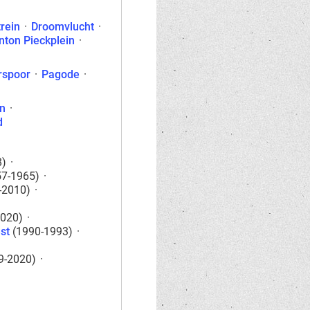
rein
·
Droomvlucht
·
nton Pieckplein
·
rspoor
·
Pagode
·
n
·
d
8)
·
7-1965)
·
-2010)
·
020)
·
st
(1990-1993)
·
9-2020)
·