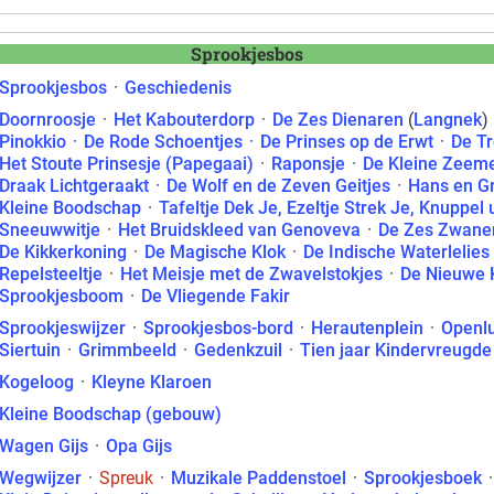
Sprookjesbos
Sprookjesbos
·
Geschiedenis
Doornroosje
·
Het Kabouterdorp
·
De Zes Dienaren
(
Langnek
)
Pinokkio
·
De Rode Schoentjes
·
De Prinses op de Erwt
·
De Tr
Het Stoute Prinsesje (Papegaai)
·
Raponsje
·
De Kleine Zeem
Draak Lichtgeraakt
·
De Wolf en de Zeven Geitjes
·
Hans en Gr
Kleine Boodschap
·
Tafeltje Dek Je, Ezeltje Strek Je, Knuppel 
Sneeuwwitje
·
Het Bruidskleed van Genoveva
·
De Zes Zwane
De Kikkerkoning
·
De Magische Klok
·
De Indische Waterlelies
Repelsteeltje
·
Het Meisje met de Zwavelstokjes
·
De Nieuwe K
Sprookjesboom
·
De Vliegende Fakir
Sprookjeswijzer
·
Sprookjesbos-bord
·
Herautenplein
·
Openlu
Siertuin
·
Grimmbeeld
·
Gedenkzuil
·
Tien jaar Kindervreugde
Kogeloog
·
Kleyne Klaroen
Kleine Boodschap (gebouw)
Wagen Gijs
·
Opa Gijs
Wegwijzer
·
Spreuk
·
Muzikale Paddenstoel
·
Sprookjesboek
·