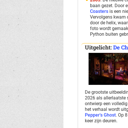
baan gezet. Door e
Coasters
is een ni
Vervolgens kwam d
door de helix, waar
foto wordt gemaak
Python buiten gebr
Uitgelicht:
De Ch
De grootste uitbeeldi
2026 als allerlaatste
ontwierp een volledig
het verhaal wordt ui
Pepper's Ghost
. Op 8
keer zijn deuren.