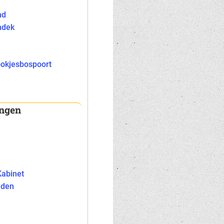
nd
ndek
ookjesbospoort
ingen
n
Kabinet
lden