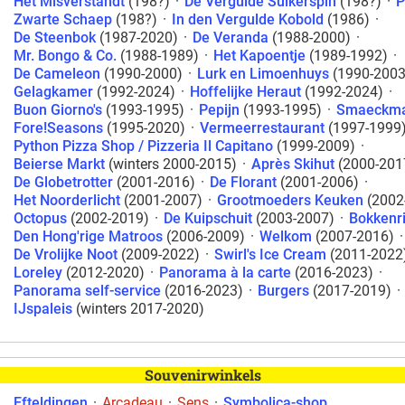
Het Misverstandt
(198?)
·
De Vergulde Suikerspin
(198?)
·
P
Zwarte Schaep
(198?)
·
In den Vergulde Kobold
(1986)
·
De Steenbok
(1987-2020)
·
De Veranda
(1988-2000)
·
Mr. Bongo & Co.
(1988-1989)
·
Het Kapoentje
(1989-1992)
·
De Cameleon
(1990-2000)
·
Lurk en Limoenhuys
(1990-2003
Gelagkamer
(1992-2024)
·
Hoffelijke Heraut
(1992-2024)
·
Buon Giorno's
(1993-1995)
·
Pepijn
(1993-1995)
·
Smaeckma
Fore!Seasons
(1995-2020)
·
Vermeerrestaurant
(1997-1999
Python Pizza Shop / Pizzeria Il Capitano
(1999-2009)
·
Beierse Markt
(winters 2000-2015)
·
Après Skihut
(2000-201
De Globetrotter
(2001-2016)
·
De Florant
(2001-2006)
·
Het Noorderlicht
(2001-2007)
·
Grootmoeders Keuken
(2002
Octopus
(2002-2019)
·
De Kuipschuit
(2003-2007)
·
Bokkenri
Den Hong'rige Matroos
(2006-2009)
·
Welkom
(2007-2016)
·
De Vrolijke Noot
(2009-2022)
·
Swirl's Ice Cream
(2011-2022
Loreley
(2012-2020)
·
Panorama à la carte
(2016-2023)
·
Panorama self-service
(2016-2023)
·
Burgers
(2017-2019)
·
IJspaleis
(winters 2017-2020)
Souvenirwinkels
Efteldingen
·
Arcadeau
·
Sens
·
Symbolica-shop