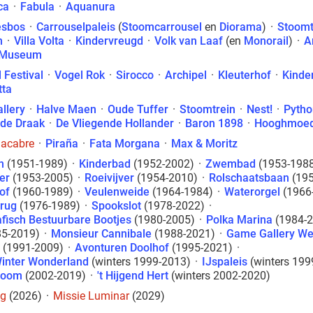
ca
·
Fabula
·
Aquanura
esbos
·
Carrouselpaleis
(
Stoomcarrousel
en
Diorama
)
·
Stoomt
n
·
Villa Volta
·
Kindervreugd
·
Volk van Laaf
(en
Monorail
)
·
A
g Museum
 Festival
·
Vogel Rok
·
Sirocco
·
Archipel
·
Kleuterhof
·
Kinde
tta
llery
·
Halve Maen
·
Oude Tuffer
·
Stoomtrein
·
Nest!
·
Pytho
 de Draak
·
De Vliegende Hollander
·
Baron 1898
·
Hooghmoe
acabre
·
Piraña
·
Fata Morgana
·
Max & Moritz
n
(1951-1989)
·
Kinderbad
(1952-2002)
·
Zwembad
(1953-198
er
(1953-2005)
·
Roeivijver
(1954-2010)
·
Rolschaatsbaan
(195
of
(1960-1989)
·
Veulenweide
(1964-1984)
·
Waterorgel
(1966
rug
(1976-1989)
·
Spookslot
(1978-2022)
·
fisch Bestuurbare Bootjes
(1980-2005)
·
Polka Marina
(1984-2
5-2019)
·
Monsieur Cannibale
(1988-2021)
·
Game Gallery We
(1991-2009)
·
Avonturen Doolhof
(1995-2021)
·
Winter Wonderland
(winters 1999-2013)
·
IJspaleis
(winters 199
room
(2002-2019)
·
't Hijgend Hert
(winters 2002-2020)
ng
(2026)
·
Missie Luminar
(2029)