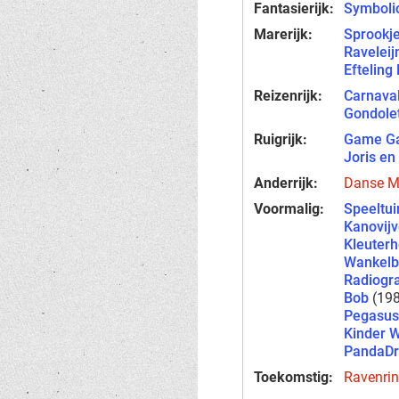
Fantasierijk:
Symboli
Marerijk:
Sprookj
Raveleij
Eftelin
Reizenrijk:
Carnaval
Gondole
Ruigrijk:
Game Ga
Joris en
Anderrijk:
Danse M
Voormalig:
Speeltui
Kanovijv
Kleuterh
Wankelb
Radiogra
Bob
(198
Pegasus
Kinder 
PandaD
Toekomstig:
Ravenri