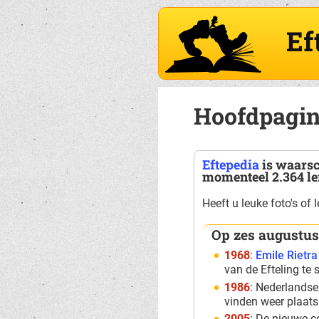
Ef
Hoofdpagi
Eftepedia
is waarsc
momenteel 2.364 l
Heeft u leuke foto's of
Op zes augustus
1968
:
Emile Rietra
van de Efteling te 
1986
: Nederland
vinden weer plaat
2005
: De nieuwe 