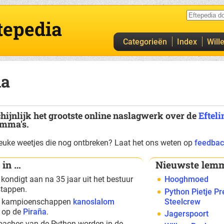
tepedia
Categorieën
Index
Will
na
hijnlijk het grootste online naslagwerk over de
Efteli
emma's.
 leuke weetjes die nog ontbreken? Laat het ons weten op
feedbac
 in …
Nieuwste lemm
kondigt aan na 35 jaar uit het bestuur
Hooghmoed
stappen.
Python Pietje Pr
se kampioenschappen
kanoslalom
Steelcrew
s op de
Piraña
.
Jagerspoort
coaches van de Python worden in de