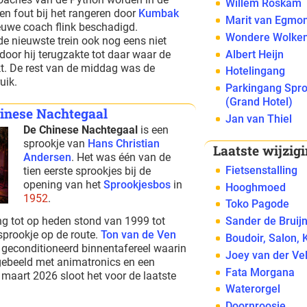
Willem Roskam
en fout bij het rangeren door
Kumbak
Marit van Egmo
euwe coach flink beschadigd.
Wondere Wolke
e nieuwste trein ook nog eens niet
Albert Heijn
door hij terugzakte tot daar waar de
t. De rest van de middag was de
Hotelingang
uik.
Parkingang Spr
(Grand Hotel)
inese Nachtegaal
Jan van Thiel
De Chinese Nachtegaal
is een
sprookje van
Hans Christian
Laatste wijzig
Andersen
. Het was één van de
Fietsenstalling
tien eerste sprookjes bij de
opening van het
Sprookjesbos
in
Hooghmoed
1952
.
Toko Pagode
ng tot op heden stond van 1999 tot
Sander de Bruij
 sprookje op de route.
Ton van de Ven
Boudoir, Salon, 
 geconditioneerd binnentafereel waarin
Joey van der Ve
tgebeeld met animatronics en een
Fata Morgana
 maart 2026 sloot het voor de laatste
Waterorgel
Doornroosje