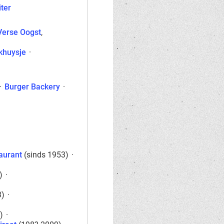
iter
Verse Oogst
,
khuysje
·
·
Burger Backery
·
aurant
(sinds 1953)
·
)
·
3)
·
)
·