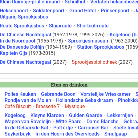
Klein Duimpje-prullenmand
·
Schuilhut
·
Verlaten heksenbez
Heksenpoort
·
Soldatenpoort
·
Grand Hotel
·
Prinsenpoort
·
J
Uitgang Sprookjesbos
Route Sprookjesbos
·
Sluiproute
·
Shortcut-route
De Chinese Nachtegaal
(1952-1978, 1999-2026)
·
Kogeloog (b
In de Noordpool
(1955-1978)
·
Sprookjesmuseum
(1963-2000)
De Dansende Dolfijn
(1964-1969)
·
Station Sprookjesbos
(1969
Kapitein Gijs
(1973-2015)
De Chinese Nachtegaal
(2027)
·
Sprookjesbibliotheek
(2027)
Eten en drinken
Polles Keuken
·
Gebrande Boon
·
Vorstelijke Vrieskamer
·
Rondje van de Molen
·
Hollandsche Gebakkraam
·
Pinokkio'
Café Biscuit
·
Brasserie 7
·
Mystique
Kogeloog
·
Kleyne Klaroen
·
Gulden Gaarde
·
Lekkernijen
·
Wapen van Raveleijn
·
Witte Paard
·
Dame Blanche
·
Gebra
In de Gelaarsde Kat
·
Poffertje
·
Carrousel Bar
·
Soete Inva
Suykerbuyk
·
In den Hoorn des Overvloeds
·
Smulpaap