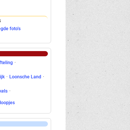
s
gde foto's
fteling
·
ijk
·
Loonsche Land
·
kels
·
rloopjes