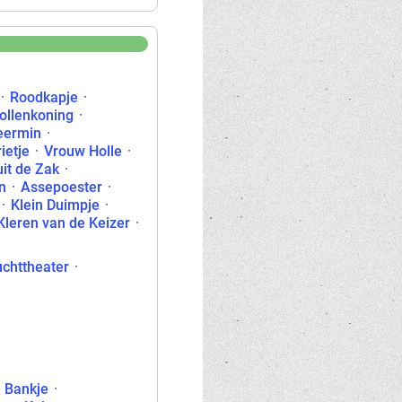
·
Roodkapje
·
ollenkoning
·
eermin
·
ietje
·
Vrouw Holle
·
uit de Zak
·
n
·
Assepoester
·
·
Klein Duimpje
·
leren van de Keizer
·
chttheater
·
Bankje
·