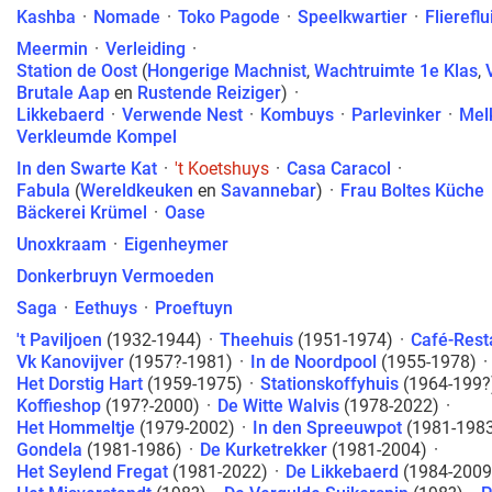
Kashba
·
Nomade
·
Toko Pagode
·
Speelkwartier
·
Fliereflu
Meermin
·
Verleiding
·
Station de Oost
(
Hongerige Machnist
,
Wachtruimte 1e Klas
,
Brutale Aap
en
Rustende Reiziger
)
·
Likkebaerd
·
Verwende Nest
·
Kombuys
·
Parlevinker
·
Mel
Verkleumde Kompel
In den Swarte Kat
·
't Koetshuys
·
Casa Caracol
·
Fabula
(
Wereldkeuken
en
Savannebar
)
·
Frau Boltes Küche
Bäckerei Krümel
·
Oase
Unoxkraam
·
Eigenheymer
Donkerbruyn Vermoeden
Saga
·
Eethuys
·
Proeftuyn
't Paviljoen
(1932-1944)
·
Theehuis
(1951-1974)
·
Café-Rest
Vk Kanovijver
(1957?-1981)
·
In de Noordpool
(1955-1978)
·
Het Dorstig Hart
(1959-1975)
·
Stationskoffyhuis
(1964-199?
Koffieshop
(197?-2000)
·
De Witte Walvis
(1978-2022)
·
Het Hommeltje
(1979-2002)
·
In den Spreeuwpot
(1981-198
Gondela
(1981-1986)
·
De Kurketrekker
(1981-2004)
·
Het Seylend Fregat
(1981-2022)
·
De Likkebaerd
(1984-2009