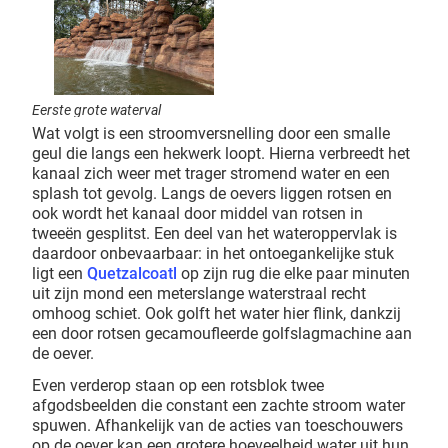
Eerste grote waterval
Wat volgt is een stroomversnelling door een smalle
geul die langs een hekwerk loopt. Hierna verbreedt het
kanaal zich weer met trager stromend water en een
splash tot gevolg. Langs de oevers liggen rotsen en
ook wordt het kanaal door middel van rotsen in
tweeën gesplitst. Een deel van het wateroppervlak is
daardoor onbevaarbaar: in het ontoegankelijke stuk
ligt een
Quetzalcoatl
op zijn rug die elke paar minuten
uit zijn mond een meterslange waterstraal recht
omhoog schiet. Ook golft het water hier flink, dankzij
een door rotsen gecamoufleerde golfslagmachine aan
de oever.
Even verderop staan op een rotsblok twee
afgodsbeelden die constant een zachte stroom water
spuwen. Afhankelijk van de acties van toeschouwers
op de oever kan een grotere hoeveelheid water uit hun