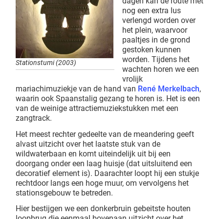
dagen kan de route met
nog een extra lus
verlengd worden over
het plein, waarvoor
paaltjes in de grond
gestoken kunnen
worden. Tijdens het
Stationstumi (2003)
wachten horen we een
vrolijk
mariachimuziekje van de hand van
René Merkelbach
,
waarin ook Spaanstalig gezang te horen is. Het is een
van de weinige attractiemuziekstukken met een
zangtrack.
Het meest rechter gedeelte van de meandering geeft
alvast uitzicht over het laatste stuk van de
wildwaterbaan en komt uiteindelijk uit bij een
doorgang onder een laag huisje (dat uitsluitend een
decoratief element is). Daarachter loopt hij een stukje
rechtdoor langs een hoge muur, om vervolgens het
stationsgebouw te betreden.
Hier bestijgen we een donkerbruin gebeitste houten
loopbrug die eenmaal bovenaan uitzicht over het