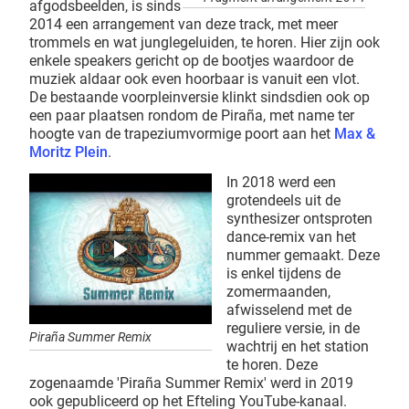
afgodsbeelden, is sinds
2014 een arrangement van deze track, met meer
trommels en wat junglegeluiden, te horen. Hier zijn ook
enkele speakers gericht op de bootjes waardoor de
muziek aldaar ook even hoorbaar is vanuit een vlot.
De bestaande voorpleinversie klinkt sindsdien ook op
een paar plaatsen rondom de Piraña, met name ter
hoogte van de trapeziumvormige poort aan het
Max &
Moritz Plein
.
In 2018 werd een
grotendeels uit de
synthesizer ontsproten
dance-remix van het
nummer gemaakt. Deze
is enkel tijdens de
zomermaanden,
afwisselend met de
reguliere versie, in de
Piraña Summer Remix
wachtrij en het station
te horen. Deze
zogenaamde 'Piraña Summer Remix' werd in 2019
ook gepubliceerd op het Efteling YouTube-kanaal.