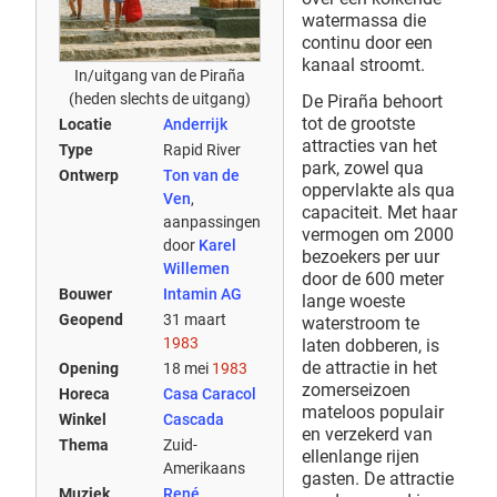
watermassa die
continu door een
kanaal stroomt.
In/uitgang van de Piraña
(heden slechts de uitgang)
De Piraña behoort
tot de grootste
Locatie
Anderrijk
attracties van het
Type
Rapid River
park, zowel qua
Ontwerp
Ton van de
oppervlakte als qua
Ven
,
capaciteit. Met haar
aanpassingen
vermogen om 2000
door
Karel
bezoekers per uur
Willemen
door de 600 meter
Bouwer
Intamin AG
lange woeste
Geopend
31 maart
waterstroom te
1983
laten dobberen, is
de attractie in het
Opening
18 mei
1983
zomerseizoen
Horeca
Casa Caracol
mateloos populair
Winkel
Cascada
en verzekerd van
Thema
Zuid-
ellenlange rijen
Amerikaans
gasten. De attractie
Muziek
René