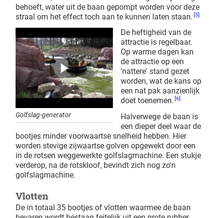
behoeft, water uit de baan gepompt worden voor deze
[5]
straal om het effect toch aan te kunnen laten staan.
De heftigheid van de
attractie is regelbaar.
Op warme dagen kan
de attractie op een
'nattere' stand gezet
worden, wat de kans op
een nat pak aanzienlijk
[6]
doet toenemen.
Golfslag-generator
Halverwege de baan is
een dieper deel waar de
bootjes minder voorwaartse snelheid hebben. Hier
worden stevige zijwaartse golven opgewekt door een
in de rotsen weggewerkte golfslagmachine. Een stukje
verderop, na de rotskloof, bevindt zich nog zo'n
golfslagmachine.
Vlotten
De in totaal 35 bootjes of vlotten waarmee de baan
bevaren wordt bestaan feitelijk uit een grote rubber