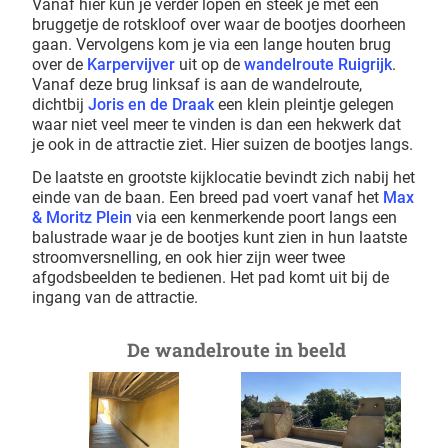
Vanaf hier kun je verder lopen en steek je met een
bruggetje de rotskloof over waar de bootjes doorheen
gaan. Vervolgens kom je via een lange houten brug
over de
Karpervijver
uit op de
wandelroute Ruigrijk
.
Vanaf deze brug linksaf is aan de wandelroute,
dichtbij
Joris en de Draak
een klein pleintje gelegen
waar niet veel meer te vinden is dan een hekwerk dat
je ook in de attractie ziet. Hier suizen de bootjes langs.
De laatste en grootste kijklocatie bevindt zich nabij het
einde van de baan. Een breed pad voert vanaf het
Max
& Moritz Plein
via een kenmerkende poort langs een
balustrade waar je de bootjes kunt zien in hun laatste
stroomversnelling, en ook hier zijn weer twee
afgodsbeelden te bedienen. Het pad komt uit bij de
ingang van de attractie.
De wandelroute in beeld