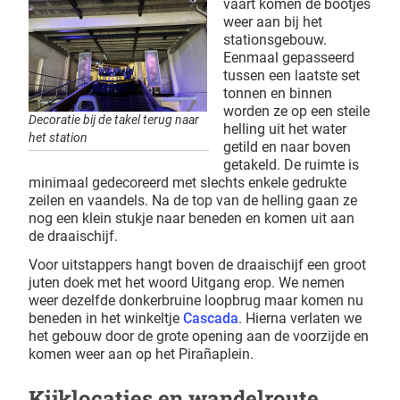
vaart komen de bootjes
weer aan bij het
stationsgebouw.
Eenmaal gepasseerd
tussen een laatste set
tonnen en binnen
worden ze op een steile
Decoratie bij de takel terug naar
helling uit het water
het station
getild en naar boven
getakeld. De ruimte is
minimaal gedecoreerd met slechts enkele gedrukte
zeilen en vaandels. Na de top van de helling gaan ze
nog een klein stukje naar beneden en komen uit aan
de draaischijf.
Voor uitstappers hangt boven de draaischijf een groot
juten doek met het woord Uitgang erop. We nemen
weer dezelfde donkerbruine loopbrug maar komen nu
beneden in het winkeltje
Cascada
. Hierna verlaten we
het gebouw door de grote opening aan de voorzijde en
komen weer aan op het Pirañaplein.
Kijklocaties en wandelroute