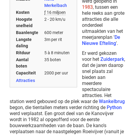
werd geopend in
Merkelbach
1983
, tussen een
Kosten
ƒ 16 miljoen
hele reeks aan grote
attracties die alle
Hoogste
2 - 20 km/u
onderdeel
snelheid
uitmaakten van het
Baanlengte
600 meter
meerjarenplan '
De
Langste
3m per rit
Nieuwe Efteling
'.
daling
Er werd gekozen
Ritduur
5 à 8 minuten
voor het
Zuiderpark
,
Aantal
35 boten
dat de jaren daarop
boten
snel plaats zal
Capaciteit
2000 per uur
bieden aan
Attracties
meerdere
spectaculaire
attracties. Het
station werd gebouwd op de plek waar de
Wankelbrug
begon, die tientallen meters verder richting de
Python
werd verplaatst. Een groot deel van de Kanovijver
wordt in 1982 al opgeofferd voor de eerste
bouwwerkzaamheden van de baan. De kano's
verplaatsen naar de naastgelegen Roeivijver (vanuit je