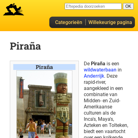
Categorieën
Willekeurige pagina
Piraña
De
Piraña
is een
Piraña
wildwaterbaan
in
Anderrijk
. Deze
rapid-river,
aangekleed in een
combinatie van
Midden- en Zuid-
Amerikaanse
culturen als de
Inca's, Maya's,
Azteken en Tolteken,
biedt een vaartocht
over een kolkende