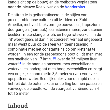
kano zicht op de bouw) en de roeiboten verplaatsen
naar de 'nieuwe Roeivijver' op de
Vonderplas
.
De attractie is gethematiseerd in de stijlen van
precolumbiaanse culturen uit Midden- en Zuid-
Amerika, met veel blokvormige bouwdelen, trapezium
doorgangen, (namaak) leemstenen muren, zandstenen
beelden, meterslange reliëfs en hoge rotswerken. In de
'rit' wordt geen, al dan niet concreet, verhaal uitgebeeld
maar werkt puur op de sfeer van thematisering in
combinatie met het constante risico om kletsnat te
worden. In een ronde zespersoons boot glijdt men, met
[1]
een snelheid van 17 km/u
over de 25 miljoen liter
[2]
water
in de baan en passeert men verschillende
watervallen, ondergaat men hoogteverschillen en zorgt
een ongelijke baan (netto 3,5 meter verval) voor veel
opspattend water. Redelijk uniek voor de rapid ride is
het feit dat de boten elkaar onderling kunnen passeren
vanwege de breedte van de vaargeul, variërend van 4
tot 15 meter.
Inhoud