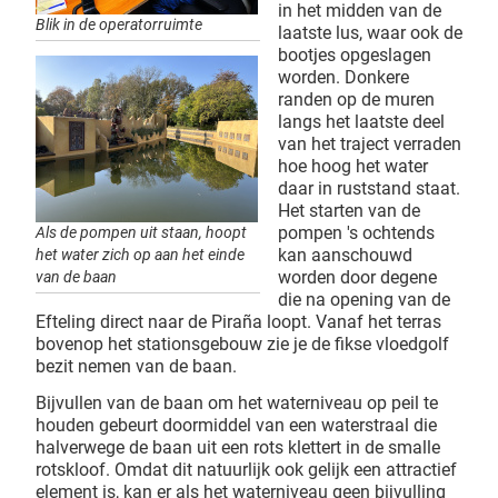
in het midden van de
Blik in de operatorruimte
laatste lus, waar ook de
bootjes opgeslagen
worden. Donkere
randen op de muren
langs het laatste deel
van het traject verraden
hoe hoog het water
daar in ruststand staat.
Het starten van de
pompen 's ochtends
Als de pompen uit staan, hoopt
kan aanschouwd
het water zich op aan het einde
worden door degene
van de baan
die na opening van de
Efteling direct naar de Piraña loopt. Vanaf het terras
bovenop het stationsgebouw zie je de fikse vloedgolf
bezit nemen van de baan.
Bijvullen van de baan om het waterniveau op peil te
houden gebeurt doormiddel van een waterstraal die
halverwege de baan uit een rots klettert in de smalle
rotskloof. Omdat dit natuurlijk ook gelijk een attractief
element is, kan er als het waterniveau geen bijvulling