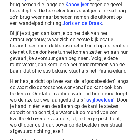
brug nemen die langs de
Kanovijver
tegen de gevel
bevestigd is. De bezoeker kan vervolgens linksaf nog
zo'n brug weer naar beneden nemen die uitkomt op
een wandelpad richting
Joris en de Draak
.
Blijf je stijgen dan kom je op het dak van het
attractiegebouw, waar zich de eerste kijklocatie
bevindt: een ruim dakterras met uitzicht op de bootjes
die net uit de donkere tunnel komen zetten en aan hun
gevaarlijke avontuur gaan beginnen. Volg je deze
route verder, dan kom je op het middenterrein van de
baan, dat officieus bekend staat als het Piraña-eiland.
Hier heb je zicht op twee van de 'afgodsbeelden' langs
de vaart die de toeschouwer vanaf de kant ook kan
bedienen. Omdat er continu water uit hun mond loopt
worden ze ook wel aangeduid als '
kwijlbeelden
'. Door
je hand in één van de altaren op de kant te steken,
sproeit er na een tijdje water uit de mond van een
kwijlbeeld over de vaarders, of, indien je pech hebt,
wordt door de draak bovenop de beelden een straal
afgevuurd richting jezelf.