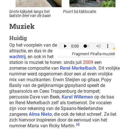
Grote kijkplek langs het
Poort bij kijklocatie
laatste deel van de baan
Muziek
Huidig
Op het voorplein van de
attractie, en dus in de
Fragment Piraña-muziek
wachtrij
, en ook in het
station is muziek te horen: sinds juli
2009
een
zomerse compositie van
René Merkelbach
. Dit vrolijke
nummer werd opgenomen door een al even vrolijke
mix van muzikanten: Erwin Steijlen op gitaar, Popy
Basily van de gelijknamige gipsyband speelt de
gitaarsolo's en Cees Trappenburg de trompet;
percussie Dave van Beek,
Karel Willemen
op de bas
en René Merkelbach zelf als toetsenist. De vocalen
zijn voor rekening van de Spaans-Nederlandse
zangeres
Alma Nieto
, die ook de tekst schreef. Ze liet
zich hiervoor inspireren door de eenvoud van het
[4]
nummer
Maria
van Ricky Martin.