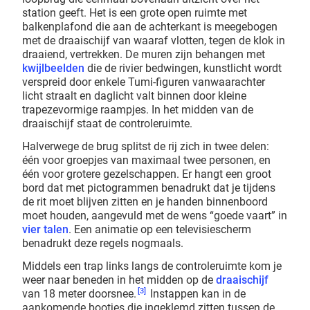
station geeft. Het is een grote open ruimte met
balkenplafond die aan de achterkant is meegebogen
met de draaischijf van waaraf vlotten, tegen de klok in
draaiend, vertrekken. De muren zijn behangen met
kwijlbeelden
die de rivier bedwingen, kunstlicht wordt
verspreid door enkele Tumi-figuren vanwaarachter
licht straalt en daglicht valt binnen door kleine
trapezevormige raampjes. In het midden van de
draaischijf staat de controleruimte.
Halverwege de brug splitst de rij zich in twee delen:
één voor groepjes van maximaal twee personen, en
één voor grotere gezelschappen. Er hangt een groot
bord dat met pictogrammen benadrukt dat je tijdens
de rit moet blijven zitten en je handen binnenboord
moet houden, aangevuld met de wens “goede vaart” in
vier talen
. Een animatie op een televisiescherm
benadrukt deze regels nogmaals.
Middels een trap links langs de controleruimte kom je
weer naar beneden in het midden op de
draaischijf
[3]
van 18 meter doorsnee.
Instappen kan in de
aankomende bootjes die ingeklemd zitten tussen de