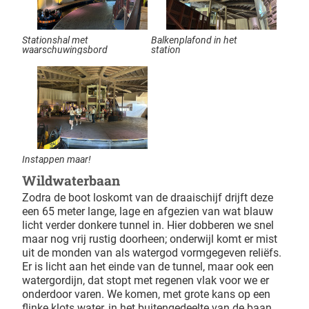
Stationshal met
Balkenplafond in het
waarschuwingsbord
station
Instappen maar!
Wildwaterbaan
Zodra de boot loskomt van de draaischijf drijft deze
een 65 meter lange, lage en afgezien van wat blauw
licht verder donkere tunnel in. Hier dobberen we snel
maar nog vrij rustig doorheen; onderwijl komt er mist
uit de monden van als watergod vormgegeven reliëfs.
Er is licht aan het einde van de tunnel, maar ook een
watergordijn, dat stopt met regenen vlak voor we er
onderdoor varen. We komen, met grote kans op een
flinke klots water, in het buitengedeelte van de baan,