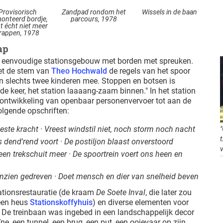
Provisorisch
Zandpad rondom het
Wissels in de baan
onteerd bordje,
parcours, 1978
t écht niet meer
rappen, 1978
ap
t eenvoudige stationsgebouw met borden met spreuken.
et de stem van
Theo Hochwald
de regels van het spoor
n slechts twee kinderen mee. Stoppen en botsen is
de keer, het station laaaang-zaam binnen." In het station
e ontwikkeling van openbaar personenvervoer tot aan de
volgende opschriften:
ste kracht · Vreest windstil niet, noch storm noch nacht
s dend'rend voort · De postiljon blaast onverstoord
en trekschuit meer · De spoortrein voert ons heen en
nzien gedreven · Doet mensch en dier van snelheid beven
ationsrestauratie (de kraam
De Soete Inval
, die later zou
een heus
Stationskoffyhuis
) en diverse elementen voor
 De treinbaan was ingebed in een landschappelijk decor
ne, een tunnel, een brug, een put, een ooievaar op zijn