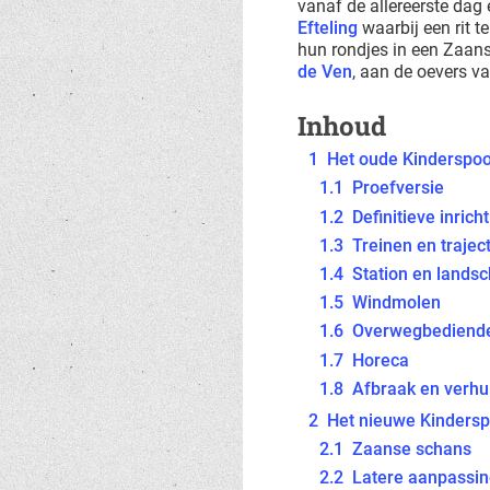
vanaf de allereerste dag
Efteling
waarbij een rit 
hun rondjes in een Zaan
de Ven
, aan de oevers v
Inhoud
1
Het oude Kinderspo
1.1
Proefversie
1.2
Definitieve inrich
1.3
Treinen en trajec
1.4
Station en lands
1.5
Windmolen
1.6
Overwegbediend
1.7
Horeca
1.8
Afbraak en verhu
2
Het nieuwe Kinders
2.1
Zaanse schans
2.2
Latere aanpassi