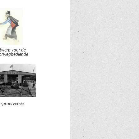
twerp voor de
orwegbediende
e proefversie