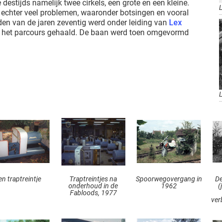
estijds namelijk twee cirkels, een grote en een kleine.
 echter veel problemen, waaronder botsingen en vooral
den van de jaren zeventig werd onder leiding van
Lex
it het parcours gehaald. De baan werd toen omgevormd
en traptreintje
Traptreintjes na
Spoorwegovergang in
De
onderhoud in de
1962
(
Fabloods, 1977
ver