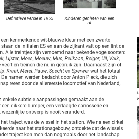
Definitieve versie in 1955
Kinderen genieten van een
rit
 een kenmerkende wit-blauwe kleur met een zwarte
 staan de initialen ES en aan de zijkant valt op een lint de
n. Alle treintjes zijn vernoemd naar bekende vogelsoorten:
ek
,
Lijster
,
Mees
,
Meeuw
,
Mus
,
Pelikaan
,
Reiger
,
Uil
,
Valk
,
 veertien treinen die nu in gebruik zijn. Daarnaast zijn of
ip
,
Kraai
,
Merel
,
Pauw
,
Specht
en
Sperwer
wat het totaal
. De namen werden bedacht door Anton Pieck, die zich
t inspireren door de allereerste locomotief van Nederland,
aren enkele subtiele aanpassingen gemaakt aan de
 een dikkere bumper, een verlaagde carrosserie en
et wezenlijke ontwerp is nooit veranderd.
het traject was de wissel in het station. Wie na een cirkel
keerde naar het stationsgebouw, ontdekte dat de wissels
ander traject kon men dan nogmaals door het landschap