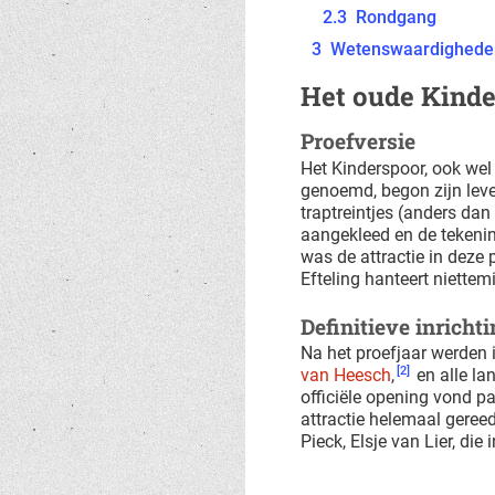
2.3
Rondgang
3
Wetenswaardighede
Het oude Kind
Proefversie
Het Kinderspoor, ook wel
genoemd, begon zijn lev
traptreintjes (anders dan
aangekleed en de tekeni
was de attractie in deze
Efteling hanteert niettemi
Definitieve inricht
Na het proefjaar werden 
[2]
van Heesch
,
en alle la
officiële opening vond p
attractie helemaal geree
Pieck, Elsje van Lier, die