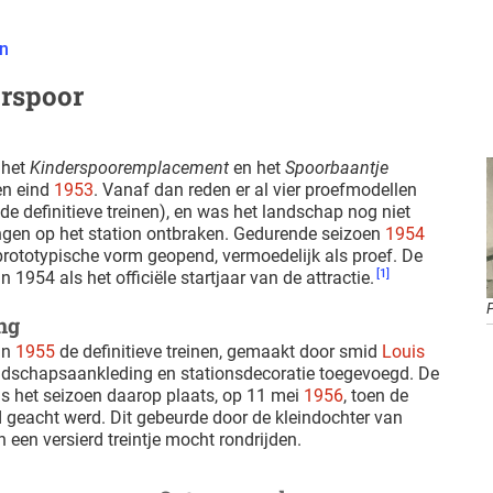
n
erspoor
 het
Kinderspooremplacement
en het
Spoorbaantje
en eind
1953
. Vanaf dan reden er al vier proefmodellen
 de definitieve treinen), en was het landschap nog niet
ngen op het station ontbraken. Gedurende seizoen
1954
 prototypische vorm geopend, vermoedelijk als proef. De
[1]
n 1954 als het officiële startjaar van de attractie.
ing
in
1955
de definitieve treinen, gemaakt door smid
Louis
ndschapsaankleding en stationsdecoratie toegevoegd. De
as het seizoen daarop plaats, op 11 mei
1956
, toen de
d geacht werd. Dit gebeurde door de kleindochter van
 in een versierd treintje mocht rondrijden.