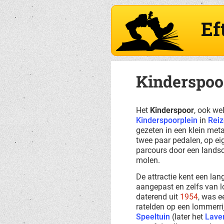
Ef
Kinderspoo
Het
Kinderspoor
, ook we
Kinderspoorplein
in
Reiz
gezeten in een klein met
twee paar pedalen, op e
parcours door een lands
molen.
De attractie kent een lan
aangepast en zelfs van lo
daterend uit
1954
, was 
ratelden op een lommerri
Speeltuin
(later het
Lave