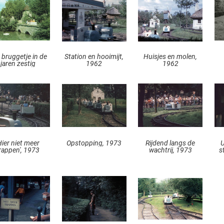
 bruggetje in de
Station en hooimijt,
Huisjes en molen,
jaren zestig
1962
1962
Hier niet meer
Opstopping, 1973
Rijdend langs de
U
rappen', 1973
wachtrij, 1973
s