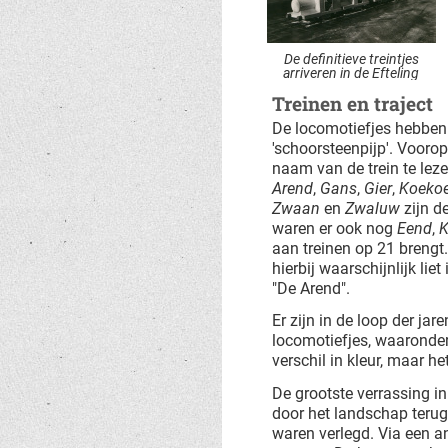
De definitieve treintjes
arriveren in de Efteling
Treinen en traject
De locomotiefjes hebben
'schoorsteenpijp'. Voorop
naam van de trein te leze
Arend
,
Gans
,
Gier
,
Koeko
Zwaan
en
Zwaluw
zijn de
waren er ook nog
Eend
,
K
aan treinen op 21 brengt
hierbij waarschijnlijk lie
"De Arend".
Er zijn in de loop der j
locomotiefjes, waaronder
verschil in kleur, maar h
De grootste verrassing in 
door het landschap terug
waren verlegd. Via een 