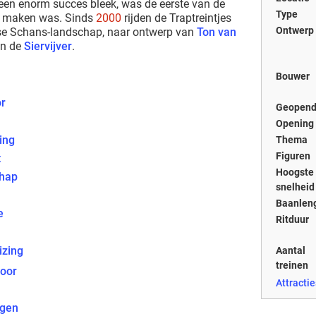
 een enorm succes bleek, was de eerste van de
Type
te maken was. Sinds
2000
rijden de Traptreintjes
Ontwerp
se Schans-landschap, naar ontwerp van
Ton van
an de
Siervijver
.
Bouwer
or
Geopen
Opening
ting
Thema
Figuren
t
Hoogste
chap
snelheid
Baanlen
e
Ritduur
izing
Aantal
treinen
poor
Attractie
ngen