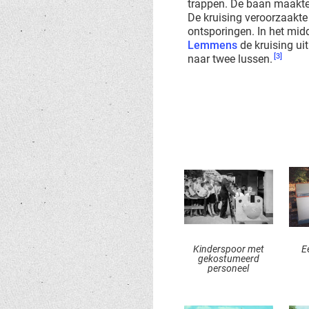
trappen. De baan maakte d
De kruising veroorzaakte
ontsporingen. In het mid
Lemmens
de kruising u
[3]
naar twee lussen.
Kinderspoor met
E
gekostumeerd
personeel