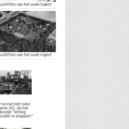
Luchtfoto van het oude traject
Luchtfoto van het oude traject
 tunnel met ruïne
jaren 50). Op het
bordje: "Streng
boden te stoppen!"