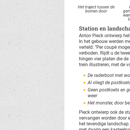
Het traject tussen de
bomen door
gem
wan
t
Station en landsch
Anton Pieck ontwierp he
In het gebouw werden m
verteld: "Per coupé moge
verboden. Rijdt u de twee
hingen vier platen die d
trein illustreren, met de 
De raderboot met woe
Al vliegt de postkoet
Geen postkoets en ge
weer
Het monster, door be
Pieck ontwierp ook de st
vervangen worden door 
het levendige landschap.
met daarin een kasteelruï