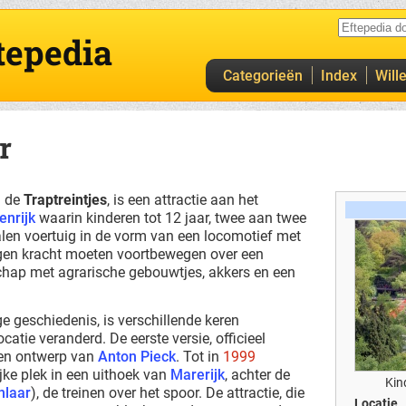
tepedia
Categorieën
Index
Will
r
l de
Traptreintjes
, is een attractie aan het
enrijk
waarin kinderen tot 12 jaar, twee aan twee
alen voertuig in de vorm van een locomotief met
igen kracht moeten voortbewegen over een
chap met agrarische gebouwtjes, akkers en een
ge geschiedenis, is verschillende keren
catie veranderd. De eerste versie, officieel
een ontwerp van
Anton Pieck
. Tot in
1999
jke plek in een uithoek van
Marerijk
, achter de
Kin
nlaar
), de treinen over het spoor. De attractie, die
Locatie