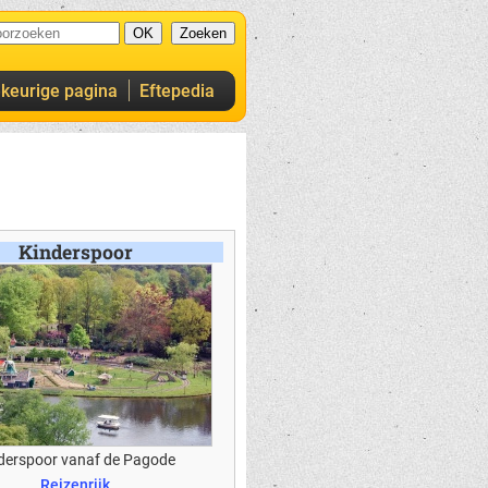
ekeurige pagina
Eftepedia
Kinderspoor
derspoor vanaf de Pagode
Reizenrijk