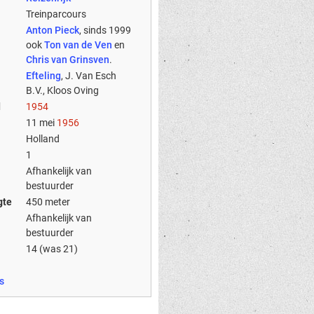
Treinparcours
Anton Pieck
, sinds 1999
ook
Ton van de Ven
en
Chris van Grinsven
.
Efteling
, J. Van Esch
B.V., Kloos Oving
d
1954
11 mei
1956
Holland
1
Afhankelijk van
bestuurder
gte
450 meter
Afhankelijk van
bestuurder
14 (was 21)
s