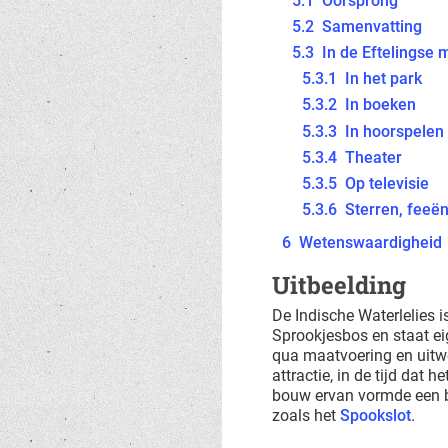
5.1
Oorsprong
5.2
Samenvatting
5.3
In de Eftelingse 
5.3.1
In het park
5.3.2
In boeken
5.3.3
In hoorspelen
5.3.4
Theater
5.3.5
Op televisie
5.3.6
Sterren, feeën
6
Wetenswaardigheid
Uitbeelding
De Indische Waterlelies i
Sprookjesbos en staat ei
qua maatvoering en uitw
attractie, in de tijd dat 
bouw ervan vormde een be
zoals het
Spookslot
.