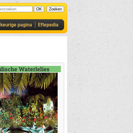
ekeurige pagina
Eftepedia
dische Waterlelies