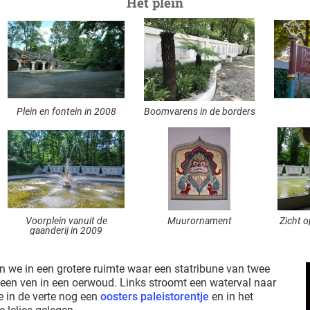
Het plein
Plein en fontein in 2008
Boomvarens in de borders
Voorplein vanuit de
Muurornament
Zicht o
gaanderij in 2009
 we in een grotere ruimte waar een statribune van twee
p een ven in een oerwoud. Links stroomt een waterval naar
e in de verte nog een
oosters paleistorentje
en in het