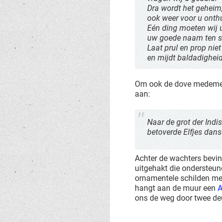
Dra wordt het geheim
ook weer voor u onth
Eén ding moeten wij 
uw goede naam ten sp
Laat prul en prop niet
en mijdt baldadigheid
Om ook de dove medemens 
aan:
Naar de grot der Indis
betoverde Elfjes dan
Achter de wachters bevind
uitgehakt die ondersteun
ornamentele schilden me
hangt aan de muur een
A
ons de weg door twee deu