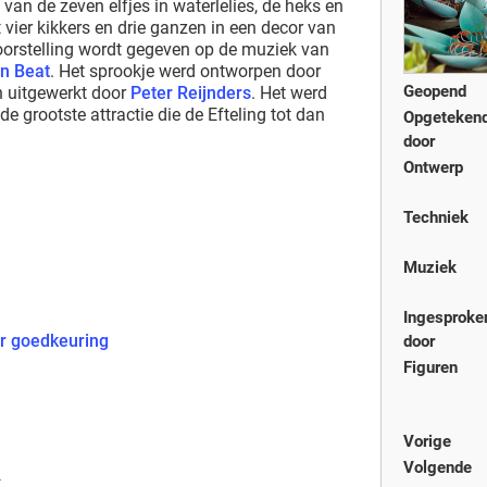
van de zeven elfjes in waterlelies, de heks en
vier kikkers en drie ganzen in een decor van
oorstelling wordt gegeven op de muziek van
an Beat
. Het sprookje werd ontworpen door
Geopend
 uitgewerkt door
Peter Reijnders
. Het werd
e grootste attractie die de Efteling tot dan
Opgeteken
door
Ontwerp
Techniek
Muziek
Ingesproke
ar goedkeuring
door
Figuren
Vorige
Volgende
k