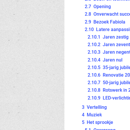
2.7
Opening
2.8
Onverwacht succ
2.9
Bezoek Fabiola
2.10
Latere aanpass
2.10.1
Jaren zestig
2.10.2
Jaren zevent
2.10.3
Jaren negent
2.10.4
Jaren nul
2.10.5
35-jarig jubi
2.10.6
Renovatie 2
2.10.7
50-jarig jubi
2.10.8
Rotswerk in 
2.10.9
LED-verlichti
3
Vertelling
4
Muziek
5
Het sprookje