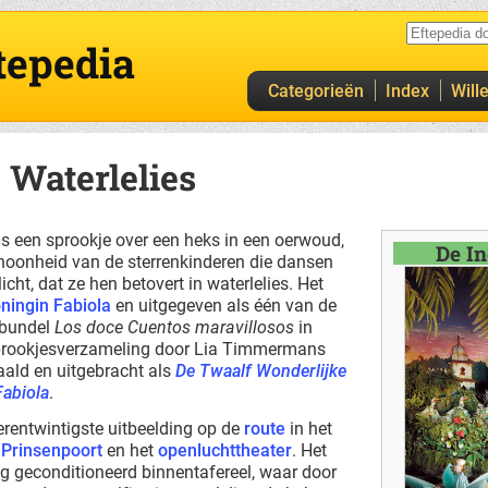
tepedia
Categorieën
Index
Will
 Waterlelies
is een sprookje over een heks in een oerwoud,
De In
schoonheid van de sterrenkinderen die dansen
cht, dat ze hen betovert in waterlelies. Het
ningin Fabiola
en uitgegeven als één van de
 bundel
Los doce Cuentos maravillosos
in
rookjesverzameling door Lia Timmermans
aald en uitgebracht als
De Twaalf Wonderlijke
Fabiola
.
ierentwintigste uitbeelding op de
route
in het
e
Prinsenpoort
en het
openluchttheater
. Het
ig geconditioneerd binnentafereel, waar door