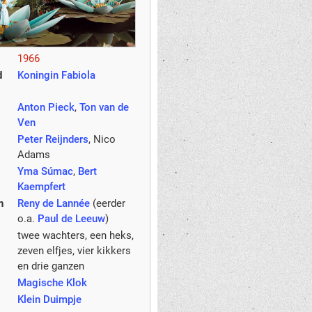
1966
d
Koningin Fabiola
Anton Pieck
,
Ton van de
Ven
Peter Reijnders
, Nico
Adams
Yma Súmac
,
Bert
Kaempfert
n
Reny de Lannée
(eerder
o.a.
Paul de Leeuw
)
twee wachters, een heks,
zeven elfjes, vier kikkers
en drie ganzen
Magische Klok
Klein Duimpje