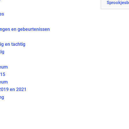
Sprookjesb
es
ingen en gebeurtenissen
ig en tachtig
ig
leum
015
leum
2019 en 2021
ng