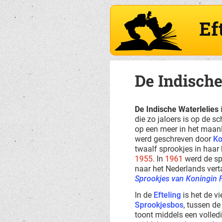
Ef
De Indische
De Indische Waterlelies
die zo jaloers is op de 
op een meer in het maanli
werd geschreven door
Ko
twaalf sprookjes in haar
1955
. In
1961
werd de sp
naar het Nederlands vert
Sprookjes van Koningin 
In de
Efteling
is het de v
Sprookjesbos
, tussen d
toont middels een volled