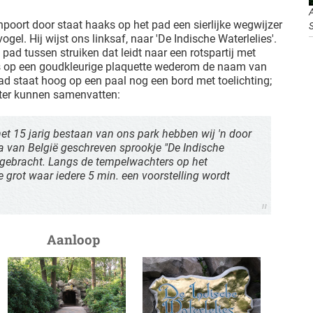
oort door staat haaks op het pad een sierlijke wegwijzer
ogel. Hij wijst ons linksaf, naar 'De Indische Waterlelies'.
pad tussen struiken dat leidt naar een rotspartij met
ers op een goudkleurige plaquette wederom de naam van
pad staat hoog op een paal nog een bord met toelichting;
eter kunnen samenvatten:
et 15 jarig bestaan van ons park hebben wij 'n door
a van België geschreven sprookje "De Indische
n gebracht. Langs de tempelwachters op het
e grot waar iedere 5 min. een voorstelling wordt
Aanloop