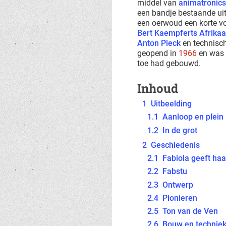
middel van
animatronics
een bandje bestaande uit 
een oerwoud een korte v
Bert Kaempferts
Afrika
Anton Pieck
en technisch
geopend in
1966
en was d
toe had gebouwd.
Inhoud
1
Uitbeelding
1.1
Aanloop en plein
1.2
In de grot
2
Geschiedenis
2.1
Fabiola geeft ha
2.2
Fabstu
2.3
Ontwerp
2.4
Pionieren
2.5
Ton van de Ven
2.6
Bouw en technie