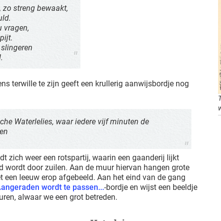
, zo streng bewaakt,
uld.
u vragen,
ijt.
 slingeren
.
terwille te zijn geeft een krullerig aanwijsbordje nog
che Waterlelies, waar iedere vijf minuten de
sen
t zich weer een rotspartij, waarin een gaanderij lijkt
d wordt door zuilen. Aan de muur hiervan hangen grote
t een leeuw erop afgebeeld. Aan het eind van de gang
angeraden wordt te passen...
-bordje en wijst een beeldje
ren, alwaar we een grot betreden.