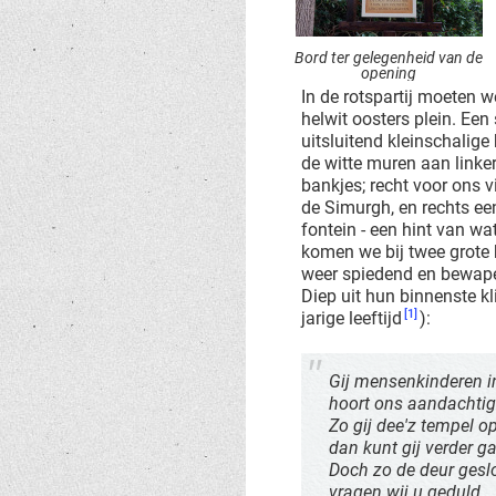
Bord ter gelegenheid van de
opening
In de rotspartij moeten w
helwit oosters plein. Een
uitsluitend kleinschalig
de witte muren aan linke
bankjes; recht voor ons 
de Simurgh, en rechts ee
fontein - een hint van w
komen we bij twee grote 
weer spiedend en bewape
Diep uit hun binnenste k
[1]
jarige leeftijd
):
Gij mensenkinderen i
hoort ons aandachtig
Zo gij dee'z tempel op
dan kunt gij verder g
Doch zo de deur geslo
vragen wij u geduld.