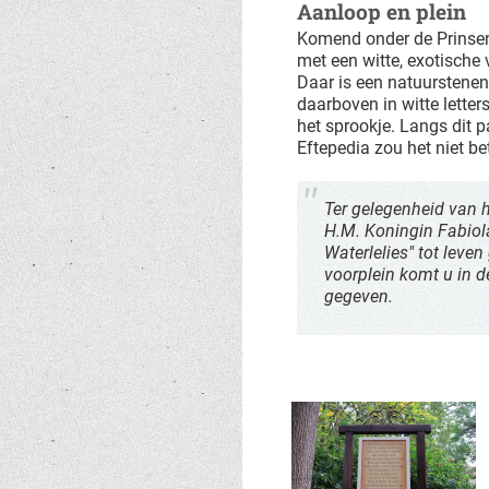
Aanloop en plein
Komend onder de Prinsenp
met een witte, exotische v
Daar is een natuurstenen 
daarboven in witte lett
het sprookje. Langs dit 
Eftepedia zou het niet b
Ter gelegenheid van h
H.M. Koningin Fabiol
Waterlelies" tot leve
voorplein komt u in d
gegeven.