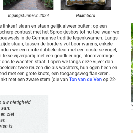
Ingangstunnel in 2024
Naambord
e linksaf slaan en staan gelijk alweer buiten: op een
 scherp contrast met het Sprookjesbos tot nu toe, waar we
e bouwsels in de Germaanse traditie tegenkwamen. Langs
rzijde staan, tussen de borders vol boomvarens, enkele
vinden we een grote dubbele deur met een oosterse vogel,
n fikse vijverpartij met een goudkleurige, bloemvormige
at ons te wachten staat. Lopen we langs deze vijver dan
beelden: twee reuzen die als wachters, hun ogen heen en
nd met een grote knots, een toegangsweg flankeren.
linkt met een zware stem (die van
Ton van de Ven
op 22-
n uw nietigheid
 aan:
en ziet
aan.
ten is