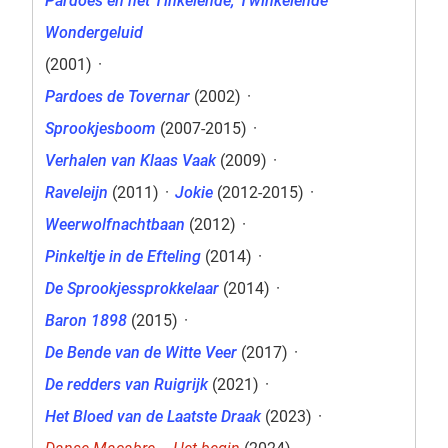
Pardoes en het Tinkelende, Twinkelende
Wondergeluid
(2001)
·
Pardoes de Tovernar
(2002)
·
Sprookjesboom
(2007-2015)
·
Verhalen van Klaas Vaak
(2009)
·
Raveleijn
(2011)
·
Jokie
(2012-2015)
·
Weerwolfnachtbaan
(2012)
·
Pinkeltje in de Efteling
(2014)
·
De Sprookjessprokkelaar
(2014)
·
Baron 1898
(2015)
·
De Bende van de Witte Veer
(2017)
·
De redders van Ruigrijk
(2021)
·
Het Bloed van de Laatste Draak
(2023)
·