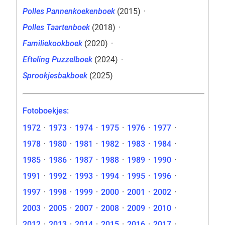
Polles Pannenkoekenboek
(2015)
·
Polles Taartenboek
(2018)
·
Familiekookboek
(2020)
·
Efteling Puzzelboek‎
(2024)
·
Sprookjesbakboek
(2025)
Fotoboekjes:
1972
·
1973
·
1974
·
1975
·
1976
·
1977
·
1978
·
1980
·
1981
·
1982
·
1983
·
1984
·
1985
·
1986
·
1987
·
1988
·
1989
·
1990
·
1991
·
1992
·
1993
·
1994
·
1995
·
1996
·
1997
·
1998
·
1999
·
2000
·
2001
·
2002
·
2003
·
2005
·
2007
·
2008
·
2009
·
2010
·
2012
·
2013
·
2014
·
2015
·
2016
·
2017
·