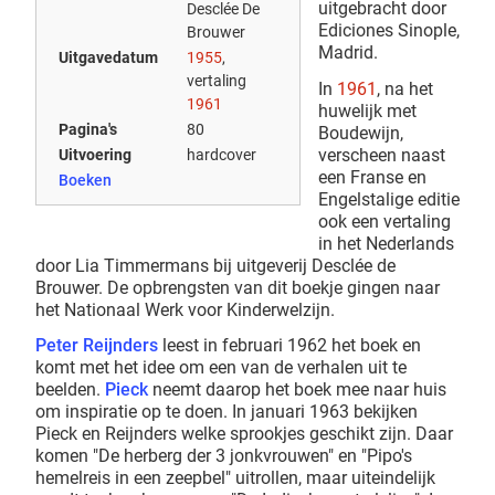
uitgebracht door
Desclée De
Ediciones Sinople,
Brouwer
Madrid.
Uitgavedatum
1955
,
vertaling
In
1961
, na het
1961
huwelijk met
Pagina's
80
Boudewijn,
verscheen naast
Uitvoering
hardcover
een Franse en
Boeken
Engelstalige editie
ook een vertaling
in het Nederlands
door Lia Timmermans bij uitgeverij Desclée de
Brouwer. De opbrengsten van dit boekje gingen naar
het Nationaal Werk voor Kinderwelzijn.
Peter Reijnders
leest in februari 1962 het boek en
komt met het idee om een van de verhalen uit te
beelden.
Pieck
neemt daarop het boek mee naar huis
om inspiratie op te doen. In januari 1963 bekijken
Pieck en Reijnders welke sprookjes geschikt zijn. Daar
komen "De herberg der 3 jonkvrouwen" en "Pipo's
hemelreis in een zeepbel" uitrollen, maar uiteindelijk