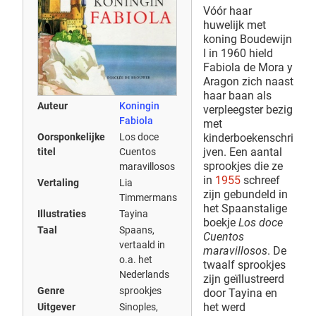
Vóór haar
huwelijk met
koning Boudewijn
I in 1960 hield
Fabiola de Mora y
Aragon zich naast
haar baan als
Auteur
Koningin
verpleegster bezig
Fabiola
met
kinderboekenschri
Oorsponkelijke
Los doce
jven. Een aantal
titel
Cuentos
sprookjes die ze
maravillosos
in
1955
schreef
Vertaling
Lia
zijn gebundeld in
Timmermans
het Spaanstalige
Illustraties
Tayina
boekje
Los doce
Taal
Spaans,
Cuentos
vertaald in
maravillosos
. De
o.a. het
twaalf sprookjes
Nederlands
zijn geïllustreerd
Genre
sprookjes
door Tayina en
het werd
Uitgever
Sinoples,