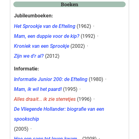
Boeken
Jubileumboeken:
Het Sprookje van de Efteling
(1962)
·
Mam, een duppie voor de kip?
(1992)
·
Kroniek van een Sprookje
(2002)
·
Zijn we d'r al?
(2012)
Informatie:
Informatie Junior 200: de Efteling
(1980)
·
Mam, ik wil het paard!
(1995)
·
Alles draait... ik zie sterretjes
(1996)
·
De Vliegende Hollander: biografie van een
spookschip
(2005)
·
Hoe een sage tot leven kwam...
(2008)
·