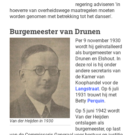
regering adviseren 'in
hoeverre van overheidswege maatregelen moeten
worden genomen met betrekking tot het dansen'.
Burgemeester van Drunen
Per 9 november 1930
wordt hij geïnstalleerd
als burgemeester van
Drunen en Elshout. In
deze rol is hij onder
andere secretaris van
de Kamer van
Koophandel voor de
Langstraat
. Op 6 juli
1931 trouwt hij met
Betty
Perquin
.
Op 5 juni 1942 wordt
Van der Heijden
Van der Heijden in 1930
ontslagen als
burgemeester, op last
van de Commissaris-Generaal voor bestuur en justitie.