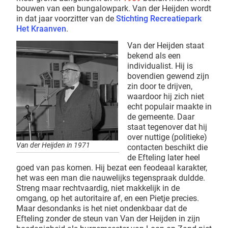
bouwen van een bungalowpark. Van der Heijden wordt
in dat jaar voorzitter van de
Stichting Recreatiepark
Het Kraanven
.
Van der Heijden staat
bekend als een
individualist. Hij is
bovendien gewend zijn
zin door te drijven,
waardoor hij zich niet
echt populair maakte in
de gemeente. Daar
staat tegenover dat hij
over nuttige (politieke)
Van der Heijden in 1971
contacten beschikt die
de Efteling later heel
goed van pas komen. Hij bezat een feodeaal karakter,
het was een man die nauwelijks tegenspraak duldde.
Streng maar rechtvaardig, niet makkelijk in de
omgang, op het autoritaire af, en een Pietje precies.
Maar desondanks is het niet ondenkbaar dat de
Efteling zonder de steun van Van der Heijden in zijn