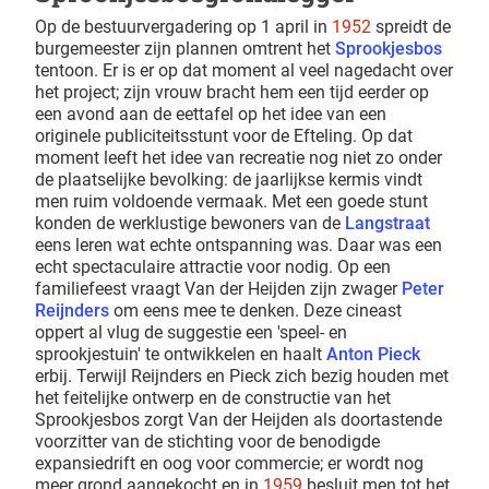
Op de bestuurvergadering op 1 april in
1952
spreidt de
burgemeester zijn plannen omtrent het
Sprookjesbos
tentoon. Er is er op dat moment al veel nagedacht over
het project; zijn vrouw bracht hem een tijd eerder op
een avond aan de eettafel op het idee van een
originele publiciteitsstunt voor de Efteling. Op dat
moment leeft het idee van recreatie nog niet zo onder
de plaatselijke bevolking: de jaarlijkse kermis vindt
men ruim voldoende vermaak. Met een goede stunt
konden de werklustige bewoners van de
Langstraat
eens leren wat echte ontspanning was. Daar was een
echt spectaculaire attractie voor nodig. Op een
familiefeest vraagt Van der Heijden zijn zwager
Peter
Reijnders
om eens mee te denken. Deze cineast
oppert al vlug de suggestie een 'speel- en
sprookjestuin' te ontwikkelen en haalt
Anton Pieck
erbij. Terwijl Reijnders en Pieck zich bezig houden met
het feitelijke ontwerp en de constructie van het
Sprookjesbos zorgt Van der Heijden als doortastende
voorzitter van de stichting voor de benodigde
expansiedrift en oog voor commercie; er wordt nog
meer grond aangekocht en in
1959
besluit men tot het