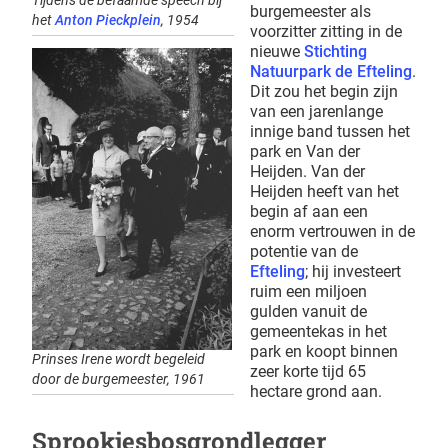
Tijdens de befaamde speech bij
burgemeester als
het
Anton Pieckplein
, 1954
voorzitter zitting in de
nieuwe
Stichting
Natuurpark de Efteling
.
Dit zou het begin zijn
van een jarenlange
innige band tussen het
park en Van der
Heijden. Van der
Heijden heeft van het
begin af aan een
enorm vertrouwen in de
potentie van de
Efteling
; hij investeert
ruim een miljoen
gulden vanuit de
gemeentekas in het
park en koopt binnen
Prinses Irene wordt begeleid
zeer korte tijd 65
door de burgemeester, 1961
hectare grond aan.
Sprookjesbosgrondlegger