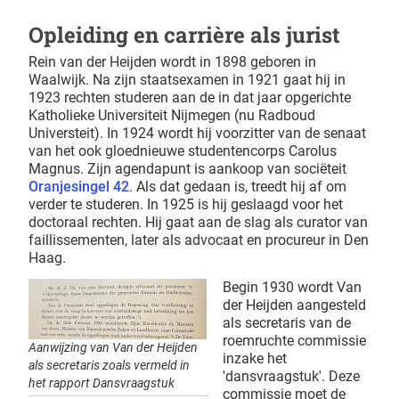
Opleiding en carrière als jurist
Rein van der Heijden wordt in 1898 geboren in
Waalwijk. Na zijn staatsexamen in 1921 gaat hij in
1923 rechten studeren aan de in dat jaar opgerichte
Katholieke Universiteit Nijmegen (nu Radboud
Universteit). In 1924 wordt hij voorzitter van de senaat
van het ook gloednieuwe studentencorps Carolus
Magnus. Zijn agendapunt is aankoop van sociëteit
Oranjesingel 42
. Als dat gedaan is, treedt hij af om
verder te studeren. In 1925 is hij geslaagd voor het
doctoraal rechten. Hij gaat aan de slag als curator van
faillissementen, later als advocaat en procureur in Den
Haag.
Begin 1930 wordt Van
der Heijden aangesteld
als secretaris van de
roemruchte commissie
Aanwijzing van Van der Heijden
inzake het
als secretaris zoals vermeld in
'dansvraagstuk'. Deze
het rapport Dansvraagstuk
commissie moet de