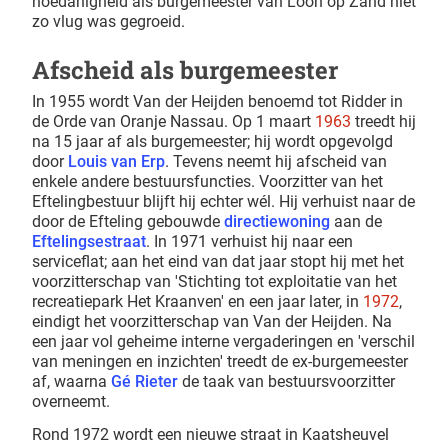
hoedanigheid als burgemeester van Loon op Zand niet
zo vlug was gegroeid.
Afscheid als burgemeester
In 1955 wordt Van der Heijden benoemd tot Ridder in
de Orde van Oranje Nassau. Op 1 maart
1963
treedt hij
na 15 jaar af als burgemeester; hij wordt opgevolgd
door
Louis van Erp
. Tevens neemt hij afscheid van
enkele andere bestuursfuncties. Voorzitter van het
Eftelingbestuur blijft hij echter wél. Hij verhuist naar de
door de Efteling gebouwde
directiewoning
aan de
Eftelingsestraat
. In 1971 verhuist hij naar een
serviceflat; aan het eind van dat jaar stopt hij met het
voorzitterschap van 'Stichting tot exploitatie van het
recreatiepark Het Kraanven' en een jaar later, in
1972
,
eindigt het voorzitterschap van Van der Heijden. Na
een jaar vol geheime interne vergaderingen en 'verschil
van meningen en inzichten' treedt de ex-burgemeester
af, waarna
Gé Rieter
de taak van bestuursvoorzitter
overneemt.
Rond 1972 wordt een nieuwe straat in Kaatsheuvel