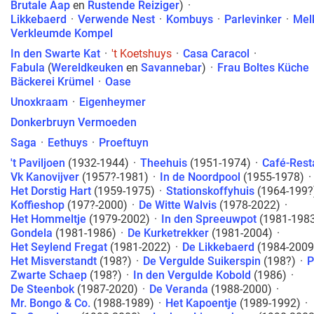
Brutale Aap
en
Rustende Reiziger
)
·
Likkebaerd
·
Verwende Nest
·
Kombuys
·
Parlevinker
·
Mel
Verkleumde Kompel
In den Swarte Kat
·
't Koetshuys
·
Casa Caracol
·
Fabula
(
Wereldkeuken
en
Savannebar
)
·
Frau Boltes Küche
Bäckerei Krümel
·
Oase
Unoxkraam
·
Eigenheymer
Donkerbruyn Vermoeden
Saga
·
Eethuys
·
Proeftuyn
't Paviljoen
(1932-1944)
·
Theehuis
(1951-1974)
·
Café-Rest
Vk Kanovijver
(1957?-1981)
·
In de Noordpool
(1955-1978)
·
Het Dorstig Hart
(1959-1975)
·
Stationskoffyhuis
(1964-199?
Koffieshop
(197?-2000)
·
De Witte Walvis
(1978-2022)
·
Het Hommeltje
(1979-2002)
·
In den Spreeuwpot
(1981-198
Gondela
(1981-1986)
·
De Kurketrekker
(1981-2004)
·
Het Seylend Fregat
(1981-2022)
·
De Likkebaerd
(1984-2009
Het Misverstandt
(198?)
·
De Vergulde Suikerspin
(198?)
·
P
Zwarte Schaep
(198?)
·
In den Vergulde Kobold
(1986)
·
De Steenbok
(1987-2020)
·
De Veranda
(1988-2000)
·
Mr. Bongo & Co.
(1988-1989)
·
Het Kapoentje
(1989-1992)
·