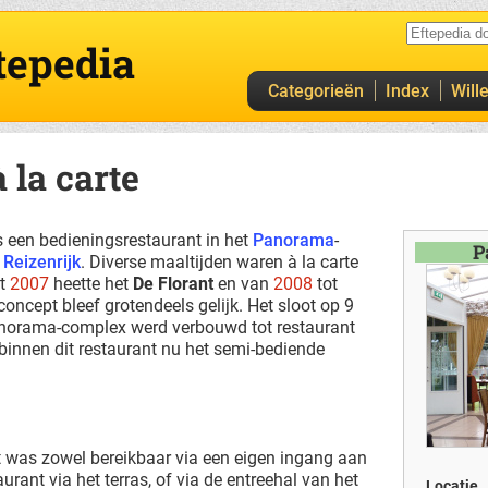
tepedia
Categorieën
Index
Will
la carte
een bedieningsrestaurant in het
Panorama
-
P
t
Reizenrijk
. Diverse maaltijden waren à la carte
t
2007
heette het
De Florant
en van
2008
tot
concept bleef grotendeels gelijk. Het sloot op 9
norama-complex werd verbouwd tot restaurant
t binnen dit restaurant nu het semi-bediende
 was zowel bereikbaar via een eigen ingang aan
urant via het terras, of via de entreehal van het
Locatie