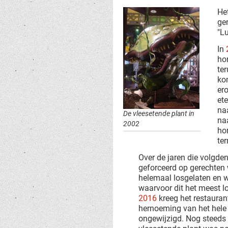
He
ge
"L
In
hor
te
ko
er
ete
na
De vleesetende plant in
na
2002
ho
ter
Over de jaren die volgde
geforceerd op gerechten w
helemaal losgelaten en w
waarvoor dit het meest lo
2016
kreeg het restaura
hernoeming van het hele 
ongewijzigd. Nog steeds 