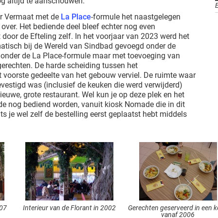
g altijd te aanschouwen.
ar Vermaat met de
La Place
-formule het naastgelegen
 over. Het bediende deel bleef echter nog even
door de Efteling zelf. In het voorjaar van 2023 werd het
tisch bij de Wereld van Sindbad gevoegd onder de
onder de La Place-formule maar met toevoeging van
erechten. De harde scheiding tussen het
t voorste gedeelte van het gebouw verviel. De ruimte waar
vestigd was (inclusief de keuken die werd verwijderd)
euwe, grote restaurant. Wel kun je op deze plek en het
jde nog bediend worden, vanuit kiosk Nomade die in dit
ts je wel zelf de bestelling eerst geplaatst hebt middels
007
Interieur van de Florant in 2002
Gerechten geserveerd in een 
vanaf 2006