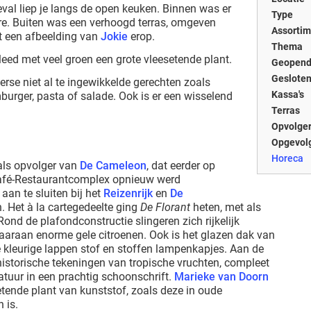
eval liep je langs de open keuken. Binnen was er
Type
rre. Buiten was een verhoogd terras, omgeven
Assortim
 een afbeelding van
Jokie
erop.
Thema
leed met veel groen een grote vleesetende plant.
Geopen
Geslote
rse niet al te ingewikkelde gerechten zoals
Kassa's
urger, pasta of salade. Ook is er een wisselend
Terras
Opvolger
Opgevol
Horeca
als opvolger van
De Cameleon
, dat eerder op
 Café-Restaurantcomplex opnieuw werd
aan te sluiten bij het
Reizenrijk
en
De
. Het à la cartegedeelte ging
De Florant
heten, met als
ond de plafondconstructie slingeren zich rijkelijk
araan enorme gele citroenen. Ook is het glazen dak van
e kleurige lappen stof en stoffen lampenkapjes. Aan de
storische tekeningen van tropische vruchten, compleet
tuur in een prachtig schoonschrift.
Marieke van Doorn
etende plant van kunststof, zoals deze in oude
 is.