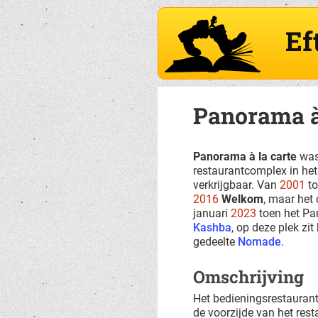
Ef
Panorama à 
Panorama à la carte
was 
restaurantcomplex in he
verkrijgbaar. Van
2001
to
2016
Welkom
, maar het 
januari
2023
toen het Pa
Kashba
, op deze plek zi
gedeelte
Nomade
.
Omschrijving
Het bedieningsrestaurant
de voorzijde van het resta