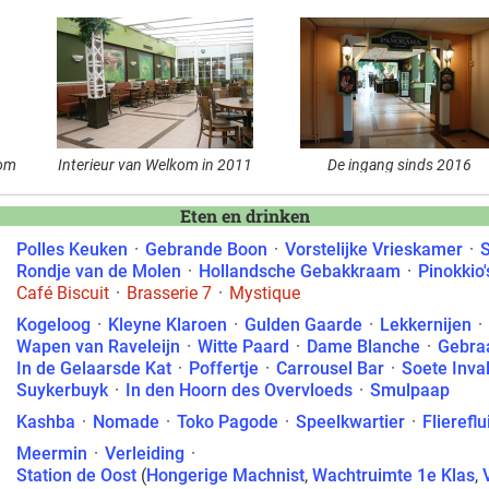
kom
Interieur van Welkom in 2011
De ingang sinds 2016
Eten en drinken
Polles Keuken
·
Gebrande Boon
·
Vorstelijke Vrieskamer
·
Rondje van de Molen
·
Hollandsche Gebakkraam
·
Pinokkio'
Café Biscuit
·
Brasserie 7
·
Mystique
Kogeloog
·
Kleyne Klaroen
·
Gulden Gaarde
·
Lekkernijen
·
Wapen van Raveleijn
·
Witte Paard
·
Dame Blanche
·
Gebra
In de Gelaarsde Kat
·
Poffertje
·
Carrousel Bar
·
Soete Inva
Suykerbuyk
·
In den Hoorn des Overvloeds
·
Smulpaap
Kashba
·
Nomade
·
Toko Pagode
·
Speelkwartier
·
Fliereflu
Meermin
·
Verleiding
·
Station de Oost
(
Hongerige Machnist
,
Wachtruimte 1e Klas
,