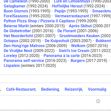
De Cameleon
(1990-2000)
·
Lurk en Limoenhuys
(1990-2003
Gelagkamer
(1992-2024)
·
Hoffelijke Heraut
(1992-2024)
·
Buon Giorno's
(1993-1995)
·
Pepijn
(1993-1995)
·
Smaeckma
Fore!Seasons
(1995-2020)
·
Vermeerrestaurant
(1997-1999
Python Pizza Shop / Pizzeria Il Capitano
(1999-2009)
·
Beierse Markt
(winters 2000-2015)
·
Après Skihut
(2000-201
De Globetrotter
(2001-2016)
·
De Florant
(2001-2006)
·
Het Noorderlicht
(2001-2007)
·
Grootmoeders Keuken
(2002
Octopus
(2002-2019)
·
De Kuipschuit
(2003-2007)
·
Bokkenri
Den Hong'rige Matroos
(2006-2009)
·
Welkom
(2007-2016)
·
De Vrolijke Noot
(2009-2022)
·
Swirl's Ice Cream
(2011-2022
Loreley
(2012-2020)
·
Panorama à la carte
(2016-2023)
·
Panorama self-service
(2016-2023)
·
Burgers
(2017-2019)
·
IJspaleis
(winters 2017-2020)
a
Café-Restaurant
Bediening
Reizenrijk
Voormalig
ⓘ