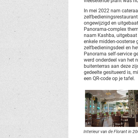
vleesetende plant was no
In mei 2022 nam catera
zelfbedieningsrestaurant
ongewijzigd en uitgebaat 
Panorama-complex thema
naam Kashba, uitgebaat 
enkele midden-oosterse g
zelfbedieningsdeel en he
Panorama self-service ge
werd onderdeel van het ni
buitenterras aan deze zi
gedeelte gesitueerd is, mi
een QR-code op je tafel.
Interieur van de Florant in 2