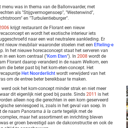
t menu was in thema van de Ballonvaarder, met
rechten als "Stijgvermogensoep", "Westenwind",
uchtstroom" en "Turbulentieburger".
2006
krijgt restaurant de Florant een nieuw
ecaconcept en wordt het exotische interieur iets
ruggeschroefd naar een wat neutralere aankleding. Er
mt nieuw meubilair waaronder stoelen met een
Efteling-e
op. In het nieuwe horecaconcept staat het serveren van
n in een kom centraal ("
Kom Eten
"). In
2008
wordt de
am Florant daarop veranderd in de naam
Welkom
, een
am die beter past bij het kom-eten-concept. Het
recapuntje
Het Noorderlicht
wordt verwijderd van het
ras om de entree beter bereikbaar te maken.
n werd ook het kom-concept minder strak en niet meer
aar dit eigenlijk niet goed bij paste. Sinds
2011
is het
orden alleen nog die gerechten in een kom geserveerd
gische serviesgoed is, zoals in het geval van soep. In
nt de naam
Panorama à la carte
tegelijk met de
complex, maar het assortiment en inrichting bleven
was er groen bevestigd aan de dakconstructie en ook de