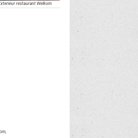
Exterieur restaurant Welkom
kom,