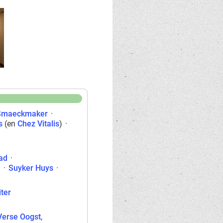
Smaeckmaker
·
s
(en
Chez Vitalis
)
·
ad
·
l
·
Suyker Huys
·
iter
Verse Oogst
,