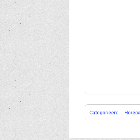
Categorieën
:
Horec