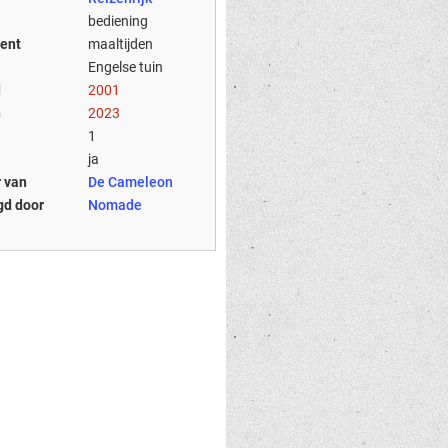
bediening
ent
maaltijden
Engelse tuin
d
2001
n
2023
1
ja
 van
De Cameleon
gd door
Nomade