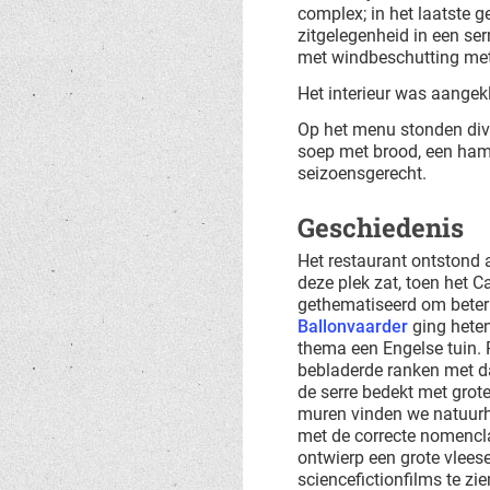
complex; in het laatste g
zitgelegenheid in een se
met windbeschutting met
Het interieur was aangek
Op het menu stonden dive
soep met brood, een hamb
seizoensgerecht.
Geschiedenis
Het restaurant ontstond 
deze plek zat, toen het
gethematiseerd om beter 
Ballonvaarder
ging heten
thema een Engelse tuin. R
bebladerde ranken met da
de serre bedekt met grot
muren vinden we natuurhi
met de correcte nomencla
ontwierp een grote vlees
sciencefictionfilms te zien