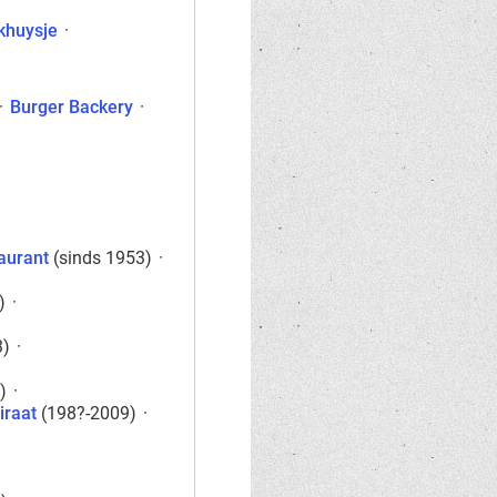
khuysje
·
·
Burger Backery
·
aurant
(sinds 1953)
·
)
·
3)
·
)
·
iraat
(198?-2009)
·