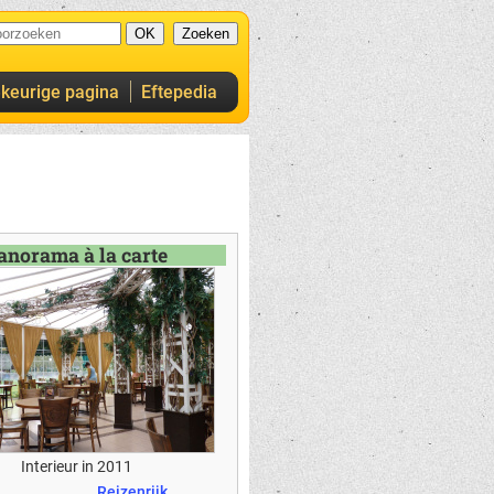
ekeurige pagina
Eftepedia
anorama à la carte
Interieur in 2011
Reizenrijk