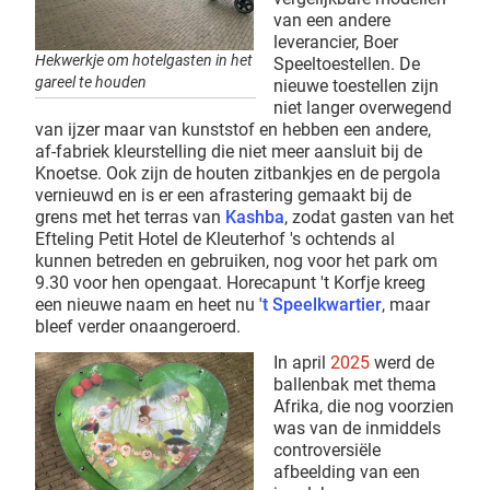
van een andere
leverancier, Boer
Hekwerkje om hotelgasten in het
Speeltoestellen. De
gareel te houden
nieuwe toestellen zijn
niet langer overwegend
van ijzer maar van kunststof en hebben een andere,
af-fabriek kleurstelling die niet meer aansluit bij de
Knoetse. Ook zijn de houten zitbankjes en de pergola
vernieuwd en is er een afrastering gemaakt bij de
grens met het terras van
Kashba
, zodat gasten van het
Efteling Petit Hotel de Kleuterhof 's ochtends al
kunnen betreden en gebruiken, nog voor het park om
9.30 voor hen opengaat. Horecapunt 't Korfje kreeg
een nieuwe naam en heet nu
't Speelkwartier
, maar
bleef verder onaangeroerd.
In april
2025
werd de
ballenbak met thema
Afrika, die nog voorzien
was van de inmiddels
controversiële
afbeelding van een