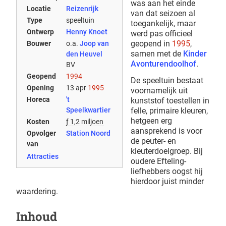
was aan het einde
Locatie
Reizenrijk
van dat seizoen al
Type
speeltuin
toegankelijk, maar
Ontwerp
Henny Knoet
werd pas officieel
geopend in
1995
,
Bouwer
o.a.
Joop van
samen met de
Kinder
den Heuvel
Avonturendoolhof
.
BV
Geopend
1994
De speeltuin bestaat
Opening
13 apr
1995
voornamelijk uit
Horeca
't
kunststof toestellen in
felle, primaire kleuren,
Speelkwartier
hetgeen erg
Kosten
ƒ 1,2 miljoen
aansprekend is voor
Opvolger
Station Noord
de peuter- en
van
kleuterdoelgroep. Bij
Attracties
oudere Efteling-
liefhebbers oogst hij
hierdoor juist minder
waardering.
Inhoud