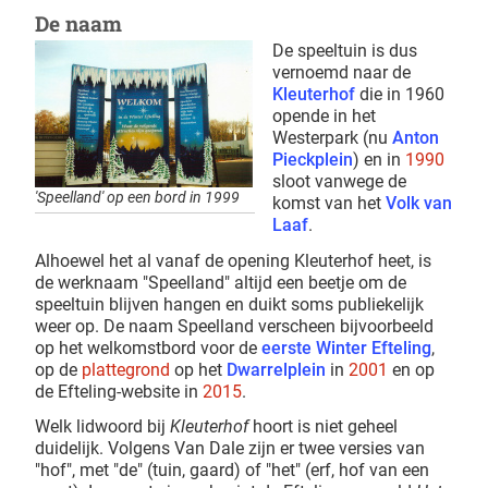
De naam
De speeltuin is dus
vernoemd naar de
Kleuterhof
die in 1960
opende in het
Westerpark (nu
Anton
Pieckplein
) en in
1990
sloot vanwege de
'Speelland' op een bord in 1999
komst van het
Volk van
Laaf
.
Alhoewel het al vanaf de opening Kleuterhof heet, is
de werknaam "Speelland" altijd een beetje om de
speeltuin blijven hangen en duikt soms publiekelijk
weer op. De naam Speelland verscheen bijvoorbeeld
op het welkomstbord voor de
eerste Winter Efteling
,
op de
plattegrond
op het
Dwarrelplein
in
2001
en op
de Efteling-website in
2015
.
Welk lidwoord bij
Kleuterhof
hoort is niet geheel
duidelijk. Volgens Van Dale zijn er twee versies van
"hof", met "de" (tuin, gaard) of "het" (erf, hof van een