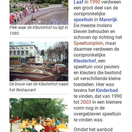
Laaf
in
1990
verdween
een groot deel van de
oorspronkelijke
speeltuin
in
Marerijk
.
De meeste molens
Plek waar de Kleuterhof nu ligt in
bleven behouden en
1980
schoven op richting het
Speeltuinplein
, maar
daarmee verdween de
oorspronkelijke
Kleuterhof
, een
speeltuin voor peuters
en kleuters die bestond
uit verschillende kleine
De bouw van de Kleuterhof naast
toestellen. Hier was
het Restaurant
tevens het
Kinderbad
te vinden, dat van 1990
tot
2003
in een kleinere
vorm nog in de
overgebleven speeltuin
te vinden was.
Omdat het aanbod