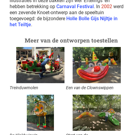
illustraties in deze bakken zijn wel 'Eftelings' en
hebben betrekking op
Carnaval Festival
. In
2002
werd
een zevende Knoet-ontwerp aan de speeltuin
toegevoegd: de bijzondere
Holle Bolle Gijs
Nijltje in
het Teiltje
.
Meer van de ontworpen toestellen
Treinduwmolen
Een van de Clownswippen