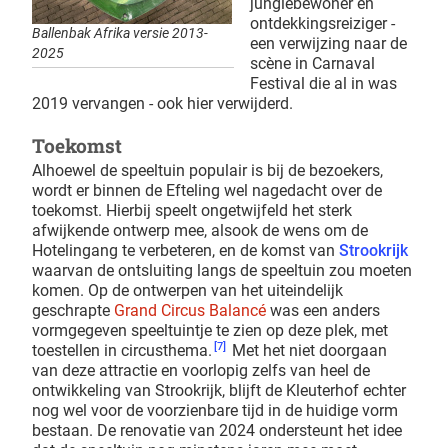
junglebewoner en
ontdekkingsreiziger -
Ballenbak Afrika versie 2013-
een verwijzing naar de
2025
scène in Carnaval
Festival die al in was
2019 vervangen - ook hier verwijderd.
Toekomst
Alhoewel de speeltuin populair is bij de bezoekers,
wordt er binnen de Efteling wel nagedacht over de
toekomst. Hierbij speelt ongetwijfeld het sterk
afwijkende ontwerp mee, alsook de wens om de
Hotelingang te verbeteren, en de komst van
Strookrijk
waarvan de ontsluiting langs de speeltuin zou moeten
komen. Op de ontwerpen van het uiteindelijk
geschrapte
Grand Circus Balancé
was een anders
vormgegeven speeltuintje te zien op deze plek, met
[7]
toestellen in circusthema.
Met het niet doorgaan
van deze attractie en voorlopig zelfs van heel de
ontwikkeling van Strookrijk, blijft de Kleuterhof echter
nog wel voor de voorzienbare tijd in de huidige vorm
bestaan. De renovatie van 2024 ondersteunt het idee