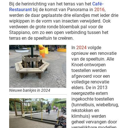
Bij de herinrichting van het terras van het
Café-
Restaurant
bij de komst van Panorama in
2016
,
werden de daar geplaatste drie eilandjes met ieder drie
wipkippen in de vorm van insecten verwijderd. Ook
verdween de grote ronde bloembak pal voor de
Stappiano, om zo een open verbinding tussen het
terras en de speeltuin te creëren.
In
2024
volgde
opnieuw een renovatie
van de speeltuin. Alle
Knoet-ontworpen
toestellen werden
afgevoerd voor een
volledige renovatie
elders. De in 2013
Nieuwe bankjes in 2024
neergezette extern
ingekochte toestellen
(tunnelbuis, wiebelbrug,
rekstokken en
klimhuis) werden
geheel vervangen door
vergelijkbare modellen