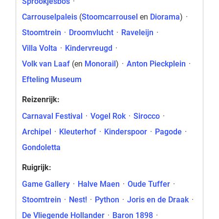
Sprookjesbos
·
Carrouselpaleis
(
Stoomcarrousel
en
Diorama
)
·
Stoomtrein
·
Droomvlucht
·
Raveleijn
·
Villa Volta
·
Kindervreugd
·
Volk van Laaf
(en
Monorail
)
·
Anton Pieckplein
·
Efteling Museum
Reizenrijk:
Carnaval Festival
·
Vogel Rok
·
Sirocco
·
Archipel
·
Kleuterhof
·
Kinderspoor
·
Pagode
·
Gondoletta
Ruigrijk:
Game Gallery
·
Halve Maen
·
Oude Tuffer
·
Stoomtrein
·
Nest!
·
Python
·
Joris en de Draak
·
De Vliegende Hollander
·
Baron 1898
·