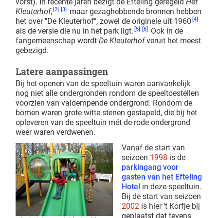
vorst). In recente jaren bezigt de Efteling geregeld
Het
[2]
[3]
Kleuterhof
,
maar gezaghebbende bronnen hebben
[4]
het over "De Kleuterhof", zowel de originele uit 1960
[5]
[6]
als de versie die nu in het park ligt.
Ook in de
fangemeenschap wordt
De Kleuterhof
veruit het meest
gebezigd.
Latere aanpassingen
Bij het openen van de speeltuin waren aanvankelijk
nog niet alle ondergronden rondom de speeltoestellen
voorzien van valdempende ondergrond. Rondom de
bomen waren grote witte stenen gestapeld, die bij het
opleveren van de speeltuin mét de rode ondergrond
weer waren verdwenen.
Vanaf de start van
seizoen
1998
is de
parkingang voor
gasten van het Efteling
Hotel
in deze speeltuin.
Bij de start van seizoen
2002
is hier ‘t Korfje bij
geplaatst dat tevens