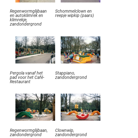
Regenwormglijbaan
Schommelclown en
en autoklimrek en
reepje wipkip (paars)
klimrekje,
zandondergrond
Pergola vanaf het
Stappiano,
pad voor het Café-
zandondergrond
Restaurant
Regenwormglijbaan,
Clownwip,
zandondergrond
zandondergrond