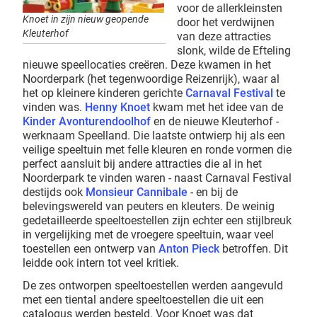
voor de allerkleinsten
Knoet in zijn nieuw geopende
door het verdwijnen
Kleuterhof
van deze attracties
slonk, wilde de Efteling
nieuwe speellocaties creëren. Deze kwamen in het
Noorderpark (het tegenwoordige Reizenrijk), waar al
het op kleinere kinderen gerichte
Carnaval Festival
te
vinden was.
Henny Knoet
kwam met het idee van de
Kinder Avonturendoolhof
en de nieuwe Kleuterhof -
werknaam Speelland. Die laatste ontwierp hij als een
veilige speeltuin met felle kleuren en ronde vormen die
perfect aansluit bij andere attracties die al in het
Noorderpark te vinden waren - naast Carnaval Festival
destijds ook
Monsieur Cannibale
- en bij de
belevingswereld van peuters en kleuters. De weinig
gedetailleerde speeltoestellen zijn echter een stijlbreuk
in vergelijking met de vroegere speeltuin, waar veel
toestellen een ontwerp van
Anton Pieck
betroffen. Dit
leidde ook intern tot veel kritiek.
De zes ontworpen speeltoestellen werden aangevuld
met een tiental andere speeltoestellen die uit een
catalogus werden besteld. Voor Knoet was dat