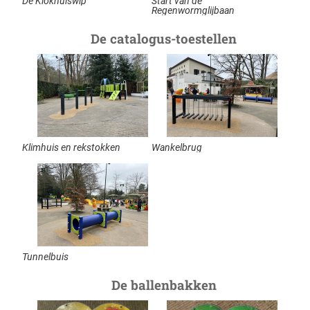
De Klokhuiswip
Start van de
Regenwormglijbaan
De catalogus-toestellen
Klimhuis en rekstokken
Wankelbrug
Tunnelbuis
De ballenbakken