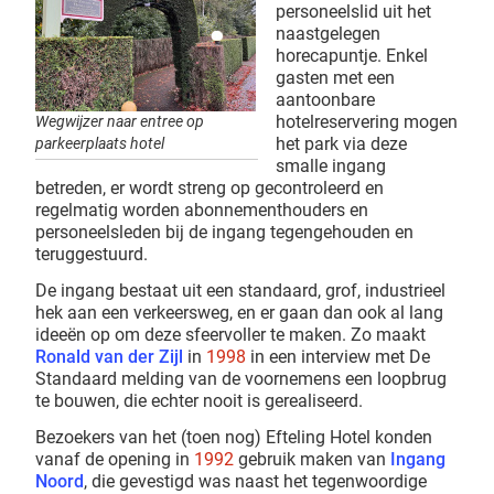
personeelslid uit het
naastgelegen
horecapuntje. Enkel
gasten met een
aantoonbare
hotelreservering mogen
Wegwijzer naar entree op
het park via deze
parkeerplaats hotel
smalle ingang
betreden, er wordt streng op gecontroleerd en
regelmatig worden abonnementhouders en
personeelsleden bij de ingang tegengehouden en
teruggestuurd.
De ingang bestaat uit een standaard, grof, industrieel
hek aan een verkeersweg, en er gaan dan ook al lang
ideeën op om deze sfeervoller te maken. Zo maakt
Ronald van der Zijl
in
1998
in een interview met De
Standaard melding van de voornemens een loopbrug
te bouwen, die echter nooit is gerealiseerd.
Bezoekers van het (toen nog) Efteling Hotel konden
vanaf de opening in
1992
gebruik maken van
Ingang
Noord
, die gevestigd was naast het tegenwoordige