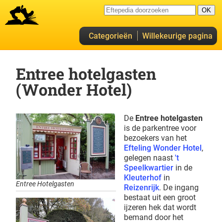
Categorieën
Willekeurige pagina
Entree hotelgasten
(Wonder Hotel)
De
Entree hotelgasten
is de parkentree voor
bezoekers van het
Efteling Wonder Hotel
,
gelegen naast
't
Speelkwartier
in de
Kleuterhof
in
Entree Hotelgasten
Reizenrijk
. De ingang
bestaat uit een groot
ijzeren hek dat wordt
bemand door het