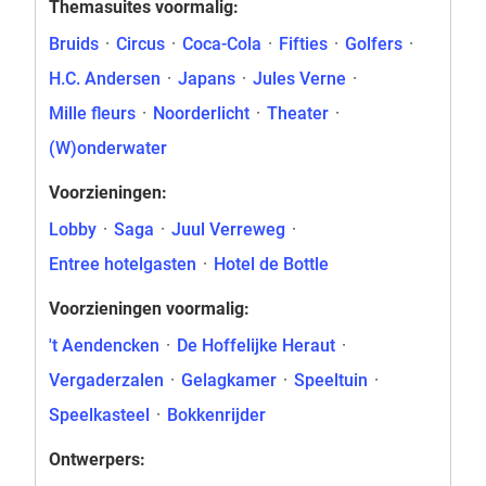
Themasuites voormalig:
Bruids
·
Circus
·
Coca-Cola
·
Fifties
·
Golfers
·
H.C. Andersen
·
Japans
·
Jules Verne
·
Mille fleurs
·
Noorderlicht
·
Theater
·
(W)onderwater
Voorzieningen:
Lobby
·
Saga
·
Juul Verreweg
·
Entree hotelgasten
·
Hotel de Bottle
Voorzieningen voormalig:
't Aendencken
·
De Hoffelijke Heraut
·
Vergaderzalen
·
Gelagkamer
·
Speeltuin
·
Speelkasteel
·
Bokkenrijder
Ontwerpers: