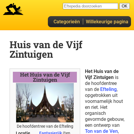
Categorieën
Willekeurige pagina
Huis van de Vijf
Zintuigen
Het Huis van de
Het Huis van de Vijf
Vijf Zintuigen
is
Zintuigen
de hoofdentree
van de
Efteling
,
opgetrokken uit
voornamelijk hout
en riet. Het
organisch
gevormde gebouw,
een ontwerp van
De hoofdentree van de Efteling
Ton van de Ven
,
Locatie
Fantasierijk
(ten