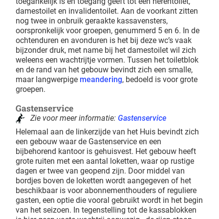
toegankelijk is en toegang geeft tot een herentoilet,
damestoilet en invalidentoilet. Aan de voorkant zitten
nog twee in onbruik geraakte kassavensters,
oorspronkelijk voor groepen, genummerd 5 en 6. In de
ochtenduren en avonduren is het bij deze wc’s vaak
bijzonder druk, met name bij het damestoilet wil zich
weleens een wachtrijtje vormen. Tussen het toiletblok
en de rand van het gebouw bevindt zich een smalle,
maar langwerpige
meandering
, bedoeld is voor grote
groepen.
Gastenservice
Zie voor meer informatie:
Gastenservice
Helemaal aan de linkerzijde van het Huis bevindt zich
een gebouw waar de Gastenservice en een
bijbehorend kantoor is gehuisvest. Het gebouw heeft
grote ruiten met een aantal loketten, waar op rustige
dagen er twee van geopend zijn. Door middel van
bordjes boven de loketten wordt aangegeven of het
beschikbaar is voor abonnementhouders of reguliere
gasten, een optie die vooral gebruikt wordt in het begin
van het seizoen. In tegenstelling tot de kassablokken