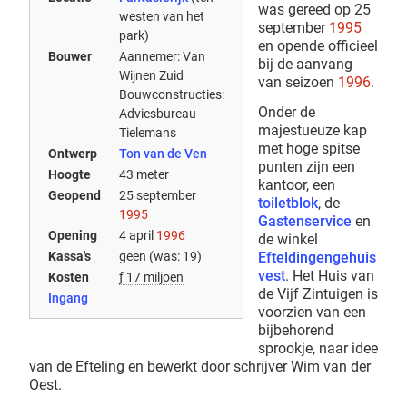
was gereed op 25
westen van het
september
1995
park)
en opende officieel
Bouwer
Aannemer: Van
bij de aanvang
Wijnen Zuid
van seizoen
1996
.
Bouwconstructies:
Onder de
Adviesbureau
majestueuze kap
Tielemans
met hoge spitse
Ontwerp
Ton van de Ven
punten zijn een
Hoogte
43 meter
kantoor, een
Geopend
25 september
toiletblok
, de
1995
Gastenservice
en
Opening
4 april
1996
de winkel
Efteldingengehuis
Kassa's
geen (was: 19)
vest
. Het Huis van
Kosten
ƒ 17 miljoen
de Vijf Zintuigen is
Ingang
voorzien van een
bijbehorend
sprookje, naar idee
van de Efteling en bewerkt door schrijver Wim van der
Oest.