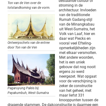
bestaande cultuur of
Ton van de Ven over de
stroming in de
totstandkoming van de vorm.
architectuur. Invloeden
van de traditionele
Rumah Gadang-stijl
van de Minangkabau
uit West-Sumatra, het
Volk van Laaf, hier en
daar wat Piecks en
Ontwerpschets van de entree
vooral veel Efteling-
door Ton van de Ven
opmerkelijkheden zijn
met elkaar versmolten.
Met andere woorden,
het is een uniek
gebouw dat nog nooit
ergens zo werd
neergezet. Wat opgaat
voor de verschijning is
zeker de constructie
Pagaruyung Paleis bij
van het geheel, met
Payakumbuh, West-Sumatra
maar liefst 331
knooppunten tussen de
dragende stammen. De dakconstructie is daarmee een