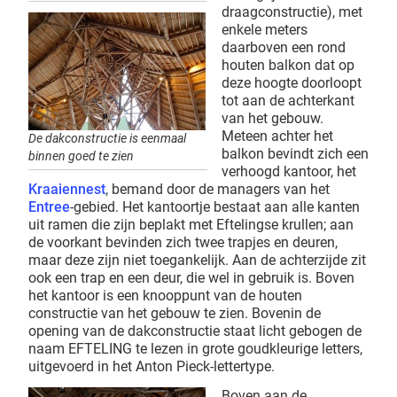
draagconstructie), met
enkele meters
daarboven een rond
houten balkon dat op
deze hoogte doorloopt
tot aan de achterkant
van het gebouw.
Meteen achter het
De dakconstructie is eenmaal
balkon bevindt zich een
binnen goed te zien
verhoogd kantoor, het
Kraaiennest
, bemand door de managers van het
Entree
-gebied. Het kantoortje bestaat aan alle kanten
uit ramen die zijn beplakt met Eftelingse krullen; aan
de voorkant bevinden zich twee trapjes en deuren,
maar deze zijn niet toegankelijk. Aan de achterzijde zit
ook een trap en een deur, die wel in gebruik is. Boven
het kantoor is een knooppunt van de houten
constructie van het gebouw te zien. Bovenin de
opening van de dakconstructie staat licht gebogen de
naam EFTELING te lezen in grote goudkleurige letters,
uitgevoerd in het Anton Pieck-lettertype.
Boven aan de