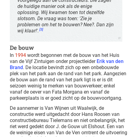
voorgelegd aan de constructeurs. Die zagen
de huidige manier ook als de enige
oplossing. Wij kwamen toen tot dezelfde
slotsom. De vraag was toen: 'Zie je
problemen om het te bouwen? Nee?. Dan zijn
[3]
wij klaar!'.
De bouw
In
1994
wordt begonnen met de bouw van het Huis
van de Vijf Zintuigen onder projectleider
Erik van den
Brand
. De locatie bevindt zich op een onbebouwde
plek van het park aan de rand van het park. Aangezien
de bouw aan de rand van het park ligt is er is dit
seizoen weinig te merken van bouwverkeer; enkel
vanaf de oever van Fata Morgana en vanaf de
parkeerplaats is er goed zicht op de bouwvoortgang.
De aannemer is Van Wijnen uit Waalwijk, de
constructie werd uitgedacht door Hans Roosen van
constructiebureau Tielemans en niet onbelangrijk, het
riet werd gedekt door J. de Gouw uit Elshout. Een van
de weinige eisen van Van de Ven omtrent de uitvoering