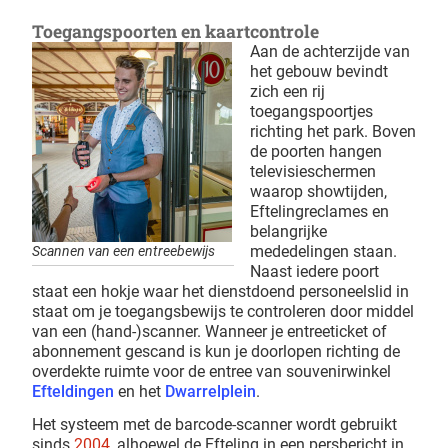
Toegangspoorten en kaartcontrole
Aan de achterzijde van
het gebouw bevindt
zich een rij
toegangspoortjes
richting het park. Boven
de poorten hangen
televisieschermen
waarop showtijden,
Eftelingreclames en
belangrijke
mededelingen staan.
Scannen van een entreebewijs
Naast iedere poort
staat een hokje waar het dienstdoend personeelslid in
staat om je toegangsbewijs te controleren door middel
van een (hand-)scanner. Wanneer je entreeticket of
abonnement gescand is kun je doorlopen richting de
overdekte ruimte voor de entree van souvenirwinkel
Efteldingen
en het
Dwarrelplein
.
Het systeem met de barcode-scanner wordt gebruikt
sinds
2004
, alhoewel de Efteling in een persbericht in