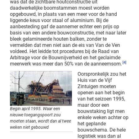
was dat de zichtbare houtconstructie uit
daadwerkelijke boomstammen moest worden
opgebouwd, in plaats van een meer voor de hand
liggende keus voor staal of aluminium. Bij de
aanbesteding gaf de aannemer echter een prijs op
basis van een andere bouwconstructie, met naar later
bleek gelamineerde houten balken, zonder te
vermelden dat men niet aan de eis van Van de Ven
voldeed. Het leidde tot procedures bij de Raad van
Arbitrage voor de Bouwnijverheid en het geclaimde
[4]
meerwerk was meer dan 50% van de aanneemsom.
Oorspronkelijk zou het
Huis van de Vijf
Zintuigen moeten
openen aan het begin
van het seizoen 1995,
maar door een
Begin april 1995. Waar een
bouwstaking ligt men
nieuwe toegangspoort zou
enkele weken achter op
moeten staan, wordt dan al twee
het geplande
weken niet gebouwd
bouwschema. De hele
logistiek was dan al