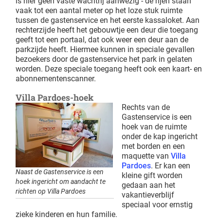
is hier geen vaste wachtrij aanwezig - de rijen staan
vaak tot een aantal meter op het loze stuk ruimte
tussen de gastenservice en het eerste kassaloket. Aan
rechterzijde heeft het gebouwtje een deur die toegang
geeft tot een portaal, dat ook weer een deur aan de
parkzijde heeft. Hiermee kunnen in speciale gevallen
bezoekers door de gastenservice het park in gelaten
worden. Deze speciale toegang heeft ook een kaart- en
abonnementenscanner.
Villa Pardoes-hoek
Rechts van de
Gastenservice is een
hoek van de ruimte
onder de kap ingericht
met borden en een
maquette van
Villa
Pardoes
. Er kan een
Naast de Gastenservice is een
kleine gift worden
hoek ingericht om aandacht te
gedaan aan het
richten op Villa Pardoes
vakantieverblijf
speciaal voor ernstig
zieke kinderen en hun familie.