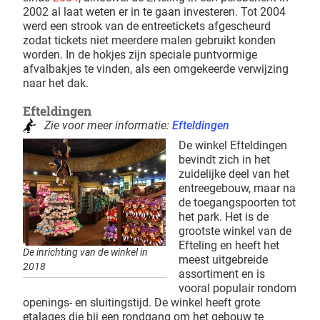
2002 al laat weten er in te gaan investeren. Tot 2004
werd een strook van de entreetickets afgescheurd
zodat tickets niet meerdere malen gebruikt konden
worden. In de hokjes zijn speciale puntvormige
afvalbakjes te vinden, als een omgekeerde verwijzing
naar het dak.
Efteldingen
Zie voor meer informatie:
Efteldingen
De winkel Efteldingen
bevindt zich in het
zuidelijke deel van het
entreegebouw, maar na
de toegangspoorten tot
het park. Het is de
grootste winkel van de
Efteling en heeft het
De inrichting van de winkel in
meest uitgebreide
2018
assortiment en is
vooral populair rondom
openings- en sluitingstijd. De winkel heeft grote
etalages die bij een rondgang om het gebouw te