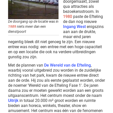
doorgemaakt, zowel
qua attracties als
bezoekersstroom. In
1980
paste de Efteling
de dan nog nieuwe
De doorgang op de locatie was in
Ingang West
enigszins
1989
niets meer dan een
aan aan de drukte,
dienstpoort
maar eind jaren
negentig bleek dit niet genoeg te zijn. Een nieuwe
entree was nodig: een entree met een hoge capaciteit
en op een locatie die ook na verdere uitbreidingen
gunstig zou zijn.
Met de plannen van
De Wereld van de Efteling
,
waarbij vooral uitgebreid zou worden in de zuidelijke
richting van het park, kwam de nieuwe entree direct
aan de orde. Hij zou als eerste geplaatst worden, onder
de noemer 'Wereld van de Efteling Fase 1'. De jaren
daarna zou er moeten gewerkt worden aan een groots
uitgaanscentrum. Het centrum moest onder de naam
Uitrijk
in totaal 20.000 m² groot worden en ruimte
bieden aan horeca, winkels, theater, show en
amusement. Het centrum was één van de fenomenen