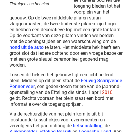
een drietal poorten die
Zintuigen aan het eind
toegang bieden tot het
voorplein van het
gebouw. Op de twee middelste pilaren staan
vlaggenmasten, de twee buitenste pilaren zijn hoger
en hebben een decoratieve top met een grote lantaarn.
Op de voorkant van deze pilaren vinden we borden
met de openingstijden en een waarschuwing om de
hond uit de auto
te laten. Het middelste hek heeft een
groot slot dat iedere ochtend door een vroege bezoeker
met een grote sleutel ceremonieel geopend mag
worden.
Tussen dit hek en het gebouw ligt een licht hellend
plein. Midden op dit plein staat de
Eeuwig Schrijvende
Pennenveer
, een gedenkteken ter ere van de jaarrond-
openstelling van de Efteling die sinds 1 april
2010
geldt. Rechts vooraan het plein staat een bord met
informatie over de toegangsprijzen.
Via de rechterzijde van het plein kom je uit bij
losstaande kassahokjes voor evenementen en
vervolgens het pad richting de
fietsenstalling
, de
Kinkenpolder
,
Efteling Bosrijk
en
Loonsche Land
. Aan