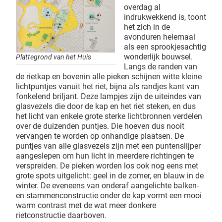
overdag al
indrukwekkend is, toont
het zich in de
avonduren helemaal
als een sprookjesachtig
wonderlijk bouwsel.
Plattegrond van het Huis
Langs de randen van
de rietkap en bovenin alle pieken schijnen witte kleine
lichtpuntjes vanuit het riet, bijna als randjes kant van
fonkelend briljant. Deze lampjes zijn de uiteindes van
glasvezels die door de kap en het riet steken, en dus
het licht van enkele grote sterke lichtbronnen verdelen
over de duizenden puntjes. Die hoeven dus nooit
vervangen te worden op onhandige plaatsen. De
puntjes van alle glasvezels zijn met een puntenslijper
aangeslepen om hun licht in meerdere richtingen te
verspreiden. De pieken worden los ook nog eens met
grote spots uitgelicht: geel in de zomer, en blauw in de
winter. De eveneens van onderaf aangelichte balken-
en stammenconstructie onder de kap vormt een mooi
warm contrast met de wat meer donkere
rietconstructie daarboven.