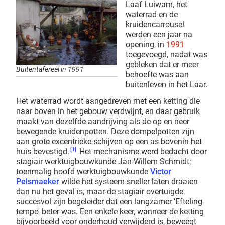
Laaf Luiwam, het
waterrad en de
kruidencarrousel
werden een jaar na
opening, in
1991
toegevoegd, nadat was
gebleken dat er meer
Buitentafereel in 1991
behoefte was aan
buitenleven in het Laar.
Het waterrad wordt aangedreven met een ketting die
naar boven in het gebouw verdwijnt, en daar gebruik
maakt van dezelfde aandrijving als de op en neer
bewegende kruidenpotten. Deze dompelpotten zijn
aan grote excentrieke schijven op een as bovenin het
[1]
huis bevestigd.
Het mechanisme werd bedacht door
stagiair werktuigbouwkunde Jan-Willem Schmidt;
toenmalig hoofd werktuigbouwkunde
Victor
Pelsmaeker
wilde het systeem sneller laten draaien
dan nu het geval is, maar de stagiair overtuigde
succesvol zijn begeleider dat een langzamer 'Efteling-
tempo' beter was. Een enkele keer, wanneer de ketting
bijvoorbeeld voor onderhoud verwijderd is, beweegt