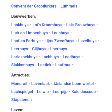
Convent der Grootlurkers
·
Lummels
Bouwwerken:
Lonkhuys
·
Lot's Kraamhuys
·
Lal's Brouwhuys
·
Lurk en Limoenhuys
·
Leunhuys
·
Loof en Eerhuys
·
Lijn's Zweefhuys
·
Lavelhuys
·
Leerhuys
·
Glijhuys
·
Loerhuys
·
Lariekoekhuys
·
Lachhuys
·
Leedhuys
·
Slakkenhuys
·
Loetiek
·
Laafmuur
Attracties:
Monorail
·
Lavenlaak
·
IJslandse boomwortel
·
Lachspiegel
·
Lolwip
·
Loerpijp
·
Kaleidoscoop
·
Stapstenen
Laven: