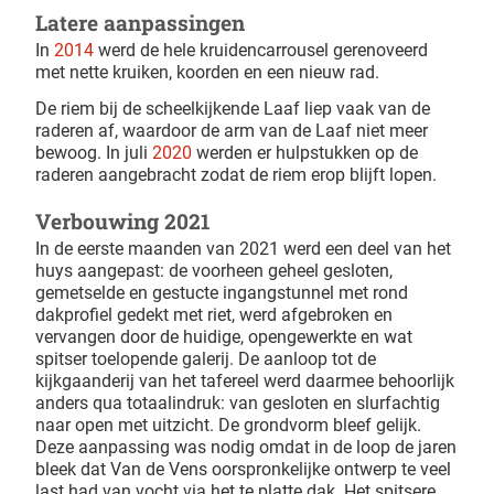
Latere aanpassingen
In
2014
werd de hele kruidencarrousel gerenoveerd
met nette kruiken, koorden en een nieuw rad.
De riem bij de scheelkijkende Laaf liep vaak van de
raderen af, waardoor de arm van de Laaf niet meer
bewoog. In juli
2020
werden er hulpstukken op de
raderen aangebracht zodat de riem erop blijft lopen.
Verbouwing 2021
In de eerste maanden van 2021 werd een deel van het
huys aangepast: de voorheen geheel gesloten,
gemetselde en gestucte ingangstunnel met rond
dakprofiel gedekt met riet, werd afgebroken en
vervangen door de huidige, opengewerkte en wat
spitser toelopende galerij. De aanloop tot de
kijkgaanderij van het tafereel werd daarmee behoorlijk
anders qua totaalindruk: van gesloten en slurfachtig
naar open met uitzicht. De grondvorm bleef gelijk.
Deze aanpassing was nodig omdat in de loop de jaren
bleek dat Van de Vens oorspronkelijke ontwerp te veel
last had van vocht via het te platte dak. Het spitsere