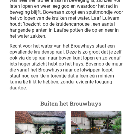
wanneer het rad eenmaal in beweging is, zichzelf vol
laten lopen en weer leeg gooien waardoor het rad in
beweging blijft. Bovenaan zorgt een spuitmondje voor
het vollopen van de kruiken met water. Laaf Luiwam
houdt 'toezicht' op de kruidencarrousel, een aantal
hangende planten in Laafse potten die op en neer in
het water zakken.
Recht voor het water van het Brouwhuys staat een
opvallende kruidenspiraal. Deze is zo groot dat je zelf
ook via de spiraal naar boven kunt lopen en zo vanaf
iets hoger uitzicht hebt op het huys. Bovenop de muur
die vanaf het Brouwhuys naar de lolwippen loopt,
staat nog een klein torentje dat alleen één miniem
kamertje lijkt te hebben, zonder evidente toegang
daartoe.
Buiten het Brouwhuys