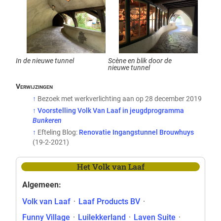
In de nieuwe tunnel
Scène en blik door de
nieuwe tunnel
↑
Bezoek met werkverlichting aan op 28 december 2019
↑
Voorstelling Volk Van Laaf in jeugdprogramma
Bunkeren
↑
Efteling Blog:
Renovatie Ingangstunnel Brouwhuys
(19-2-2021)
Het Volk van Laaf
Algemeen:
Volk van Laaf
·
Laaf Products BV
·
Funny Village
·
Luilekkerland
·
Laven Suite
·