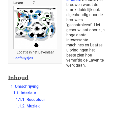
Laven
7
brouwen wordt de
drank duidelijk ook
eigenhandig door de
brouwers
'gecontroleerd'. Het
gebouw laat door zijn
hoge aantal
interessante
machines en Laafse
uitvindingen het
Locatie in het Lavenlaar
beste zien hoe
Laafhuysjes
vernuftig de Laven te
werk gaan.
Inhoud
1
Omschrijving
1.1
Interieur
1.1.1
Receptuur
1.1.2
Muziek