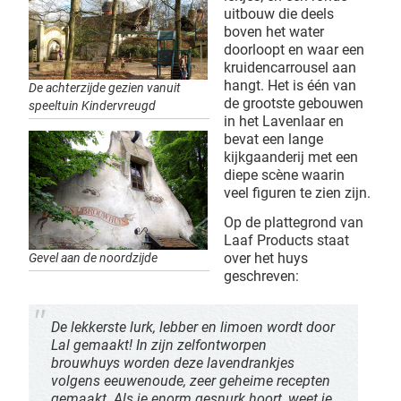
uitbouw die deels
boven het water
doorloopt en waar een
kruidencarrousel aan
hangt. Het is één van
De achterzijde gezien vanuit
de grootste gebouwen
speeltuin Kindervreugd
in het Lavenlaar en
bevat een lange
kijkgaanderij met een
diepe scène waarin
veel figuren te zien zijn.
Op de plattegrond van
Laaf Products staat
over het huys
Gevel aan de noordzijde
geschreven:
De lekkerste lurk, lebber en limoen wordt door
Lal gemaakt! In zijn zelfontworpen
brouwhuys worden deze lavendrankjes
volgens eeuwenoude, zeer geheime recepten
gemaakt. Als je enorm gesnurk hoort, weet je