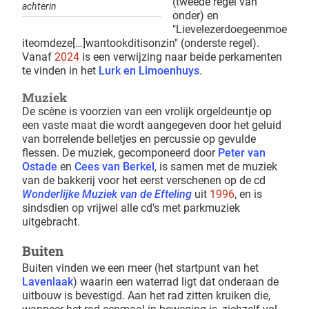
(tweede regel van
achterin
onder) en
"Lievelezerdoegeenmoe
iteomdeze[…]wantookditisonzin" (onderste regel).
Vanaf
2024
is een verwijzing naar beide perkamenten
te vinden in het
Lurk en Limoenhuys
.
Muziek
De scène is voorzien van een vrolijk orgeldeuntje op
een vaste maat die wordt aangegeven door het geluid
van borrelende belletjes en percussie op gevulde
flessen. De muziek, gecomponeerd door
Peter van
Ostade
en
Cees van Berkel
, is samen met de muziek
van de bakkerij voor het eerst verschenen op de cd
Wonderlijke Muziek van de Efteling
uit
1996
, en is
sindsdien op vrijwel alle cd's met parkmuziek
uitgebracht.
Buiten
Buiten vinden we een meer (het startpunt van het
Lavenlaak
) waarin een waterrad ligt dat onderaan de
uitbouw is bevestigd. Aan het rad zitten kruiken die,