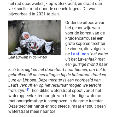
het rad daadwerkelijk op waterkracht, en draait dan
veel sneller rond door de soepele lagers. Dit was
bijvoorbeeld in 2021 te zien.
Onder de uitbouw van
het gebouwtje was
voor de komst van de
kruidencarrousel een
grote koperen trechter
te vinden, die volgens
de
LaafLoop
"
het water
Laaf Luiwam in de winter
uit het Lavenlaak met
een gulzige mond naar
zich toezuigt en het doorstuurt naar binnen, om het te
gebruiken bij de bereidingen bij de befaamde dranken
Lurk en Limoen. Deze trechter is een voorbeeld van
Laafs vernuft en op het resultaat mogen we terecht
[2]
trots zijn.
"
Een dikke waterstraal spoot vanaf het
wateroppervlak ter hoogte van het huidige waterrad
met onregelmatige tussenpozen in de grote trechter.
Deze trechter hangt er nog steeds, maar er spuit geen
waterstraal meer naar toe.