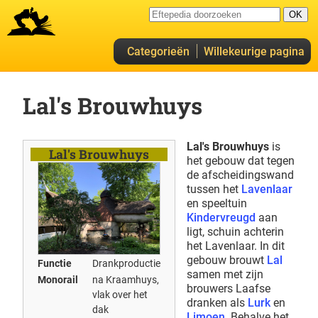
Categorieën
Willekeurige pagina
Lal's Brouwhuys
Lal's Brouwhuys
is
Lal's Brouwhuys
het gebouw dat tegen
de afscheidingswand
tussen het
Lavenlaar
en speeltuin
Kindervreugd
aan
ligt, schuin achterin
het Lavenlaar. In dit
gebouw brouwt
Lal
Functie
Drankproductie
samen met zijn
Monorail
na Kraamhuys,
brouwers Laafse
vlak over het
dranken als
Lurk
en
dak
Limoen
. Behalve het