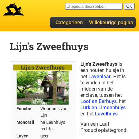
Categorieën
Willekeurige pagina
Lijn's Zweefhuys
Lijn's Zweefhuys
is
Lijn's Zweefhuys
een houten huisje in
het
Lavenlaar
. Het is
te vinden in het
midden van de
enclave, tussen het
Loof en Eerhuys
, het
Lurk en Limoenhuys
Functie
Woonhuis van
en het
Lavelhuys
.
Lijn
Monorail
na Leunhuys
Van een Laaf
rechts
Products-plattegrond:
Laven
geen