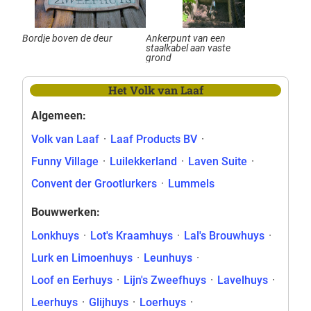
Bordje boven de deur
Ankerpunt van een
staalkabel aan vaste
grond
Het Volk van Laaf
Algemeen:
Volk van Laaf
·
Laaf Products BV
·
Funny Village
·
Luilekkerland
·
Laven Suite
·
Convent der Grootlurkers
·
Lummels
Bouwwerken:
Lonkhuys
·
Lot's Kraamhuys
·
Lal's Brouwhuys
·
Lurk en Limoenhuys
·
Leunhuys
·
Loof en Eerhuys
·
Lijn's Zweefhuys
·
Lavelhuys
·
Leerhuys
·
Glijhuys
·
Loerhuys
·