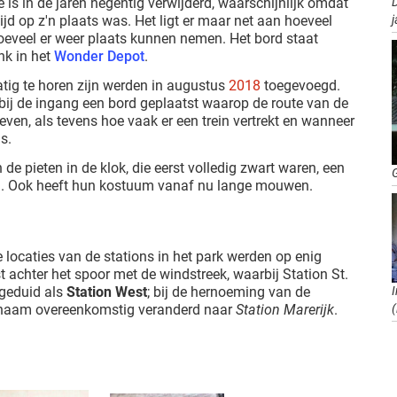
 is in de jaren negentig verwijderd, waarschijnlijk omdat
j
jd op z'n plaats was. Het ligt er maar net aan hoeveel
oeveel er weer plaats kunnen nemen. Het bord staat
nk in het
Wonder Depot
.
tig te horen zijn werden in augustus
2018
toegevoegd.
bij de ingang een bord geplaatst waarop de route van de
ven, als tevens hoe vaak er een trein vertrekt en wanneer
s.
de pieten in de klok, die eerst volledig zwart waren, een
en. Ook heeft hun kostuum vanaf nu lange mouwen.
e locaties van de stations in het park werden op enig
achter het spoor met de windstreek, waarbij Station St.
geduid als
Station West
; bij de hernoeming van de
(
 naam overeenkomstig veranderd naar
Station Marerijk
.