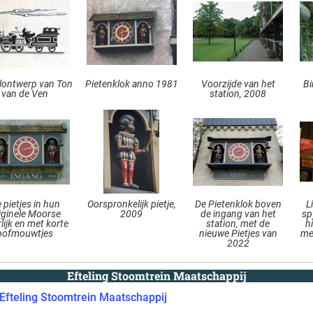
ilontwerp van Ton
Pietenklok anno 1981
Voorzijde van het
Bi
van de Ven
station, 2008
 pietjes in hun
Oorspronkelijk pietje,
De Pietenklok boven
L
iginele Moorse
2009
de ingang van het
sp
rlijk en met korte
station, met de
h
pofmouwtjes
nieuwe Pietjes van
me
2022
Efteling Stoomtrein Maatschappij
Efteling Stoomtrein Maatschappij