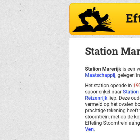
Ef
Station Mar
Station Marerijk
is een v
Maatschappij
, gelegen i
Het station opende in
19
spoor enkel naar
Station
Reizenrijk
liep. Deze ou
vermeld op het ovalen b
prachtige tekening heeft
stoomtrein, met op de kol
Efteling Stoomtrein aang
Ven
.