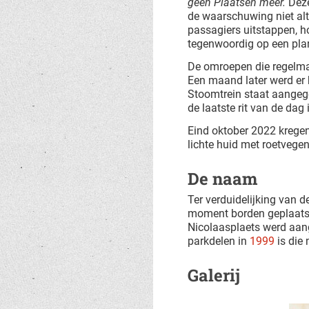
geen Plaatsen meer.
Deze
de waarschuwing niet alti
passagiers uitstappen, h
tegenwoordig op een pla
De omroepen die regelma
Een maand later werd er 
Stoomtrein staat aangege
de laatste rit van de dag i
Eind oktober 2022 kregen 
lichte huid met roetveg
De naam
Ter verduidelijking van d
moment borden geplaatst 
Nicolaasplaets werd aan
parkdelen in
1999
is die
Galerij