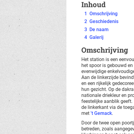
Inhoud
1
Omschrijving
2
Geschiedenis
3
De naam
4
Galerij
Omschrijving
Het station is een eenvo
het spoor is gebouwd en 
evenwijdige enkelvoudige
Aan de linkerzijde bevi
en een rijkelijk gedecore
hun gezicht. Op de dakr
nationale driekleur en pr
feestelijke aanblik geef
de linkerkant via de toeg
met
't Gemack
.
Door de twee open poortje
betreden, zoals aangegev