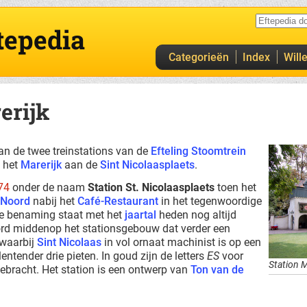
tepedia
Categorieën
Index
Will
erijk
an de twee treinstations van de
Efteling Stoomtrein
n het
Marerijk
aan de
Sint Nicolaasplaets
.
74
onder de naam
Station St. Nicolaasplaets
toen het
 Noord
nabij het
Café-Restaurant
in het tegenwoordige
de benaming staat met het
jaartal
heden nog altijd
ord middenop het stationsgebouw dat verder een
 waarbij
Sint Nicolaas
in vol ornaat machinist is op een
entender drie pieten. In goud zijn de letters
ES
voor
Station M
ebracht. Het station is een ontwerp van
Ton van de