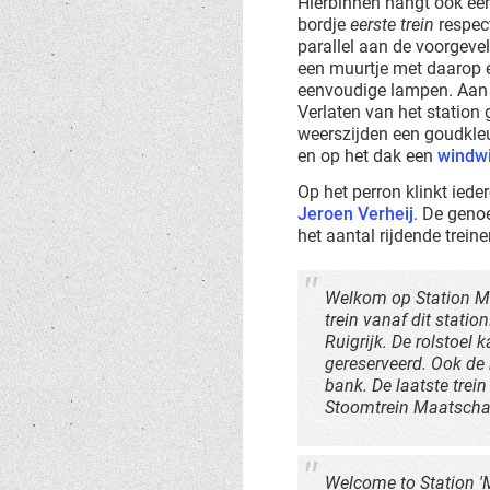
Hierbinnen hangt ook ee
bordje
eerste trein
respect
parallel aan de voorgeve
een muurtje met daarop e
eenvoudige lampen. Aan h
Verlaten van het station
weerszijden een goudkle
en op het dak een
windwi
Op het perron klinkt ied
Jeroen Verheij
. De genoe
het aantal rijdende trein
Welkom op Station Mar
trein vanaf dit statio
Ruigrijk. De rolstoel 
gereserveerd. Ook de
bank. De laatste trein
Stoomtrein Maatschap
Welcome to Station 'Ma