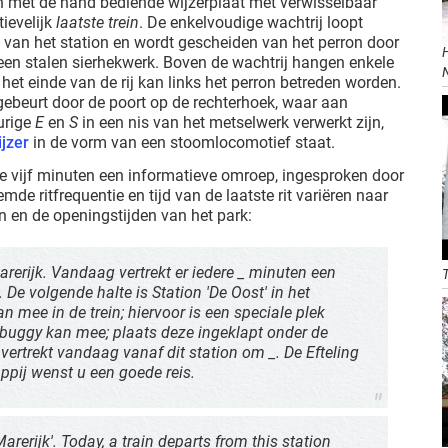
n met de hand bediende wijzerplaat met verwisselbaar
ievelijk
laatste trein
. De enkelvoudige wachtrij loopt
l van het station en wordt gescheiden van het perron door
H
en stalen sierhekwerk. Boven de wachtrij hangen enkele
et einde van de rij kan links het perron betreden worden.
 gebeurt door de poort op de rechterhoek, waar aan
urige
E
en
S
in een nis van het metselwerk verwerkt zijn,
jzer
in de vorm van een stoomlocomotief staat.
ere vijf minuten een informatieve omroep, ingesproken door
mde ritfrequentie en tijd van de laatste rit variëren naar
en en de openingstijden van het park:
erijk. Vandaag vertrekt er iedere _ minuten een
n. De volgende halte is Station 'De Oost' in het
kan mee in de trein; hiervoor is een speciale plek
 buggy kan mee; plaats deze ingeklapt onder de
 vertrekt vandaag vanaf dit station om _. De Efteling
pij wenst u een goede reis.
rerijk'. Today, a train departs from this station