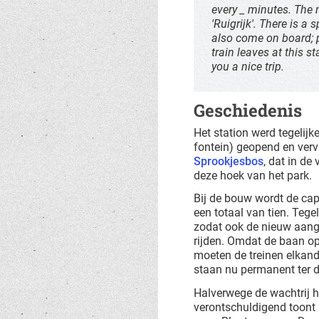
every _ minutes. The n
'Ruigrijk'. There is a
also come on board; p
train leaves at this 
you a nice trip.
Geschiedenis
Het station werd tegelij
fontein) geopend en verv
Sprookjesbos
, dat in de
deze hoek van het park.
Bij de bouw wordt de cap
een totaal van tien. Tege
zodat ook de nieuw aan
rijden. Omdat de baan op
moeten de treinen elkande
staan nu permanent ter d
Halverwege de wachtrij h
verontschuldigend toont 