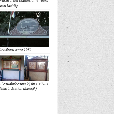
Drukte in het station, omstreeks
aren tachtig
Gevelbord anno 1981
Informatieborden bij de stations
links in Station Marerijk)