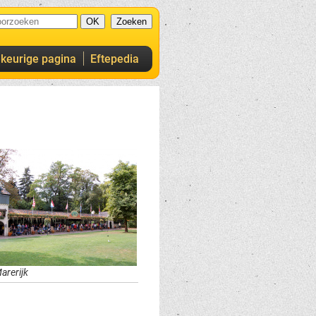
ekeurige pagina
Eftepedia
arerijk