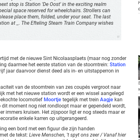
ext stop is Station 'De Oost' in the exciting realm
 special space reserved for wheelchairs. Strollers can
lease place them, folded, under your seat. The last
station at _. The Efteling Steam Train Company wishes
kertijd met de nieuwe Sint Nicolaasplaets (maar nog zonder
ing daarmee het eerste station van de stoomtrein:
Station
 vijf jaar daarvoor dienst deed als in- en uitstapperron in
aciteit van de stoomtrein van zes coupés vergroot naar
lijk met het nieuwe station wordt er een wissel aangelegd
gekochte locomotief
Moortje
tegelijk met trein
Aagje
kan
 dit moment nog niet rondloopt maar er gependeld wordt,
r immers kruisen. Het zijspoor ligt er nog steeds maar er
ecoratie enkele karren op uitgerangeerd.
ing een bord met een figuur die zijn handen
met de tekst:
Lieve Menschen, 't spyt ons zeer / Vanaf hier