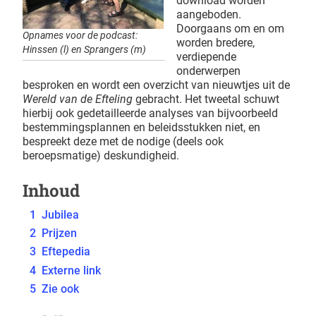
download worden
aangeboden.
Doorgaans om en om
Opnames voor de podcast:
worden bredere,
Hinssen (l) en Sprangers (m)
verdiepende
onderwerpen
besproken en wordt een overzicht van nieuwtjes uit de
Wereld van de Efteling
gebracht. Het tweetal schuwt
hierbij ook gedetailleerde analyses van bijvoorbeeld
bestemmingsplannen en beleidsstukken niet, en
bespreekt deze met de nodige (deels ook
beroepsmatige) deskundigheid.
Inhoud
1
Jubilea
2
Prijzen
3
Eftepedia
4
Externe link
5
Zie ook