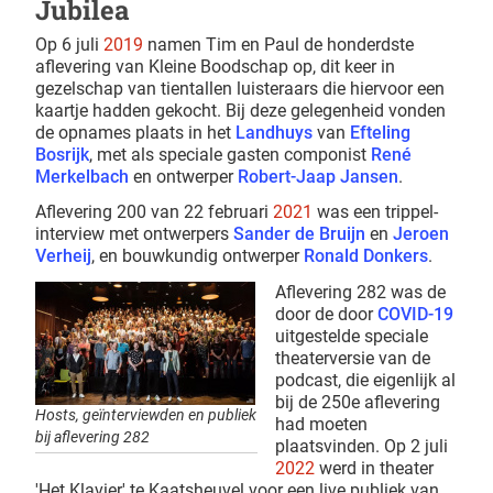
Jubilea
Op 6 juli
2019
namen Tim en Paul de honderdste
aflevering van Kleine Boodschap op, dit keer in
gezelschap van tientallen luisteraars die hiervoor een
kaartje hadden gekocht. Bij deze gelegenheid vonden
de opnames plaats in het
Landhuys
van
Efteling
Bosrijk
, met als speciale gasten componist
René
Merkelbach
en ontwerper
Robert-Jaap Jansen
.
Aflevering 200 van 22 februari
2021
was een trippel-
interview met ontwerpers
Sander de Bruijn
en
Jeroen
Verheij
, en bouwkundig ontwerper
Ronald Donkers
.
Aflevering 282 was de
door de door
COVID-19
uitgestelde speciale
theaterversie van de
podcast, die eigenlijk al
bij de 250e aflevering
Hosts, geïnterviewden en publiek
had moeten
bij aflevering 282
plaatsvinden. Op 2 juli
2022
werd in theater
'Het Klavier' te Kaatsheuvel voor een live publiek van