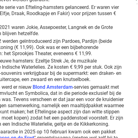
te serie van Efteling-hamsters gelanceerd. Er waren vier
(Elfje, Draak, Roodkapje en Fakir) voor prijzen tussen €
2021 waren Jokie, Assepoester, Langnek en de Grote
 blijven hetzelfde.
 werden geïntroduceerd zijn Pardoes, Pardijn (beide
koning (€ 11,99). Ook was er een bijbehorende
n: het Sprookjes Theater, eveneens € 11,99.
nieuwe hamsters: Ezeltje Strek Je, de muzikale
Indische Waterlelies. Ze kosten € 9,99 per stuk. Ook zijn
-souvenirs verkrijgbaar bij de supermarkt: een draken- en
ruitercape, een zwaard en een knutselboek.
4 werd er nieuw
Blond Amsterdam
-servies gemaakt met
vlucht en Symbolica, dat in die periode exclusief bij de
n was. Tevens verscheen er dat jaar een voor de kruidenier
gen samenwerking, namelijk een maaltijdpakket waarmee
kunt maken; het Eftelingse aspect zijn dan witte stippen
ij moet kopen) zodat het een paddenstoel voorstelt. Er zijn
een Indische Waterlelie, geitje en de Kikkerkoning.
spaaractie in 2025 op 10 februari kwam ook een pakket
nses op de Erwt
"-groentelasagna (erwten wel zelf bij te