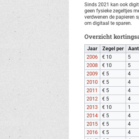
Sinds 2021 kan ook digit
geen fysieke zegeltjes m
verdwenen de papieren sp
om digitaal te sparen.
Overzicht kortingsa
Jaar
Zegel per
Aant
2006
€ 10
5
2008
€ 10
5
2009
€ 5
4
2010
€ 5
4
2011
€ 5
4
2012
€ 5
4
2013
€ 10
1
2014
€ 5
4
2015
€ 5
4
2016
€ 5
4