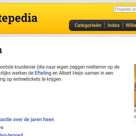
tepedia
Categorieën
Index
Will
n
rootste kruidenier (die naar eigen zeggen niettemin op de
aarlijks werken de
Efteling
en Albert Heijn samen in een
ng op entreetickets te krijgen.
m
sactie over de jaren heen
es
ling-tegoed