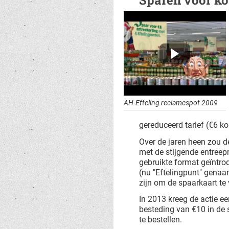
Sparen voor ko
AH-Efteling reclamespot 2009
gereduceerd tarief (€6 kor
Over de jaren heen zou de
met de stijgende entreep
gebruikte format geïntro
(nu "Eftelingpunt" genaam
zijn om de spaarkaart te 
In 2013 kreeg de actie ee
besteding van €10 in de
te bestellen.