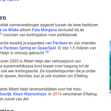
en
eriodiek samenwerkingen opgezet tussen de twee bedrijven.
e en Wiske
-album
Fata Morgana
exclusief bij de
1]
voorzien van kortingsbon voor parkbezoek.
actie waarbij je poppetjes van
Pardoes
en zijn vrienden
te Pardoes Spring en SpaarSpel
. Er zijn 1,5 miljoen van
[2]
t Heijn in omloop gebracht.
eizoen 2003 is Albert Heijn een verkooppunt van
j de supermarktkassa kunt kopen voor toegang tot de
r ook een kortingsactie. De loyaliteitspunten die je onder
nt sparen, Airmiles, kun je ook inzetten om Efteling-
erde Albert Heijn levensmiddelen voor het mini-
Bosrijk
:
Kleyn Waerenhuys
. In
2014
verschenen Efteling-
en zuivel van AH.