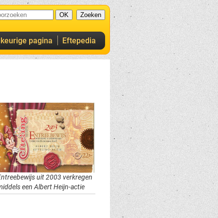
ekeurige pagina
Eftepedia
Entreebewijs uit 2003 verkregen
iddels een Albert Heijn-actie