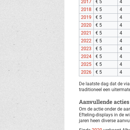
2017
€ 5
4
2018
€ 5
4
2019
€ 5
4
2020
€ 5
4
2021
€ 5
4
2022
€ 5
4
2023
€ 5
4
2024
€ 5
4
2025
€ 5
4
2026
€ 5
4
De laatste dag dat de via
traditioneel een uitermat
Aanvullende acties
Om de actie onder de aan
Efteling-displays in de w
jaren heen diverse aanvu