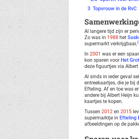
3
Topvrouw in de RvC
Samenwerking
Al langere tijd zijn er p
Zo was in
1988
het
Susk
[
supermarkt verkrijgbaar,
In
2001
was er een spaar
kon sparen voor
Het Gro
deze figuurtjes via Alber
Al sinds in ieder geval s
entreekaartjes, die je bi
Efteling. Af en toe was e
andere bij Albert Heijn ku
kaartjes te kopen.
Tussen
2012
en
2015
lev
supermarktje in
Efteling 
afbeeldingen op de pakk