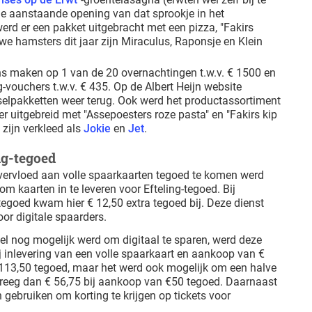
de aanstaande opening van dat sprookje in het
werd er een pakket uitgebracht met een pizza, "Fakirs
uwe hamsters dit jaar zijn Miraculus, Raponsje en Klein
s maken op 1 van de 20 overnachtingen t.w.v. € 1500 en
g-vouchers t.w.v. € 435. Op de Albert Heijn website
selpakketten weer terug. Ook werd het productassortiment
er uitgebreid met "Assepoesters roze pasta" en "Fakirs kip
zijn verkleed als
Jokie
en
Jet
.
ng-tegoed
ervloed aan volle spaarkaarten tegoed te komen werd
m kaarten in te leveren voor Efteling-tegoed. Bij
goed kwam hier € 12,50 extra tegoed bij. Deze dienst
or digitale spaarders.
el nog mogelijk werd om digitaal te sparen, werd deze
ij inlevering van een volle spaarkaart en aankoop van €
113,50 tegoed, maar het werd ook mogelijk om een halve
 kreeg dan € 56,75 bij aankoop van €50 tegoed. Daarnaast
gebruiken om korting te krijgen op tickets voor