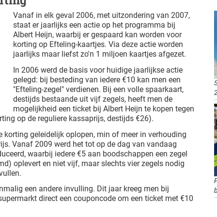
rting
Vanaf in elk geval 2006, met uitzondering van 2007,
staat er jaarlijks een actie op het programma bij
Albert Heijn, waarbij er gespaard kan worden voor
korting op Efteling-kaartjes. Via deze actie worden
jaarlijks maar liefst zo'n 1 miljoen kaartjes afgezet.
In 2006 werd de basis voor huidige jaarlijkse actie
gelegd: bij besteding van iedere €10 kan men een
S
"Efteling-zegel" verdienen. Bij een volle spaarkaart,
destijds bestaande uit vijf zegels, heeft men de
mogelijkheid een ticket bij Albert Heijn te kopen tegen
ting op de reguliere kassaprijs, destijds €26).
 korting geleidelijk oplopen, min of meer in verhouding
rijs. Vanaf 2009 werd het tot op de dag van vandaag
duceerd, waarbij iedere €5 aan boodschappen een zegel
d) oplevert en niet vijf, maar slechts vier zegels nodig
vullen.
nmalig een andere invulling. Dit jaar kreeg men bij
 supermarkt direct een couponcode om een ticket met €10