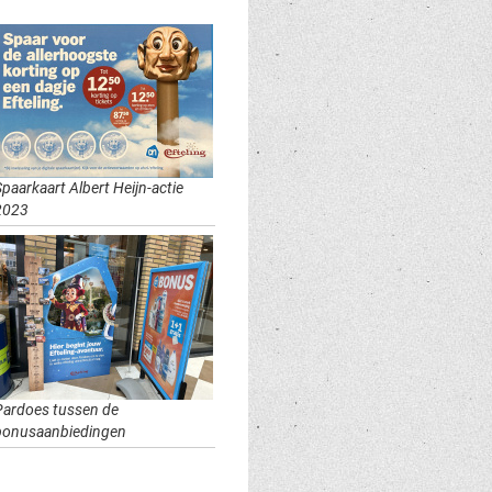
paarkaart Albert Heijn-actie
2023
Pardoes tussen de
bonusaanbiedingen