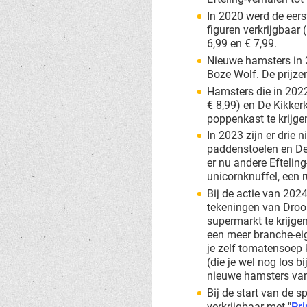
In 2020 werd de eers
figuren verkrijgbaar 
6,99 en € 7,99.
Nieuwe hamsters in 
Boze Wolf. De prijzen
Hamsters die in 2022
€ 8,99) en De Kikker
poppenkast te krijge
In 2023 zijn er drie 
paddenstoelen en De 
er nu andere Efteling
unicornknuffel, een 
Bij de actie van 202
tekeningen van Droom
supermarkt te krijge
een meer branche-ei
je zelf tomatensoep 
(die je wel nog los b
nieuwe hamsters van 
Bij de start van de 
verkrijgbaar met "
Pri