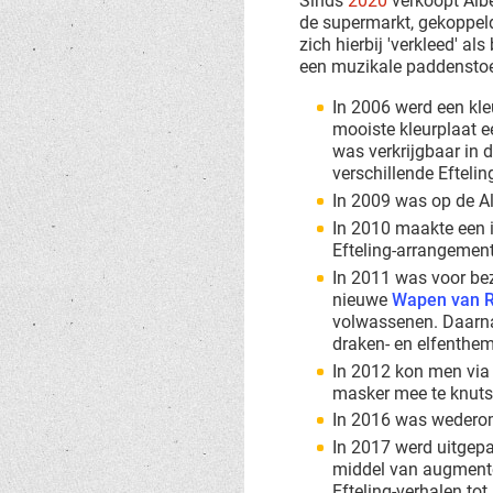
Sinds
2020
verkoopt Albe
de supermarkt, gekoppel
zich hierbij 'verkleed' al
een muzikale paddenstoe
In 2006 werd een kle
mooiste kleurplaat e
was verkrijgbaar in d
verschillende Efteli
In 2009 was op de A
In 2010 maakte een i
Efteling-arrangement 
In 2011 was voor bez
nieuwe
Wapen van R
volwassenen. Daarna
draken- en elfenthe
In 2012 kon men via
masker mee te knuts
In 2016 was wederom
In 2017 werd uitgep
middel van augmente
Efteling-verhalen to