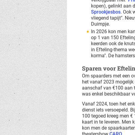
kopen), gelinkt aan 
Sprookjesbos
. Ook 
vliegend tapijt". Nie
Duimpje.
In 2026 kon men kan
op 1 van 150 Eftelin
keerden ook de knut
in Efteling-thema we
korma". De hamsters 
Sparen voor Efteli
Om spaarders met een ov
het vanaf 2023 mogelijk o
aanschaf van €100 aan te
was enkel beschikbaar vo
Vanaf 2024, toen het enk
dienst iets versoepeld. B
100 tegoed kreeg men € 
kaart in te leveren. Men
kon men de spaarkaarten 
theatershow
CARO
.