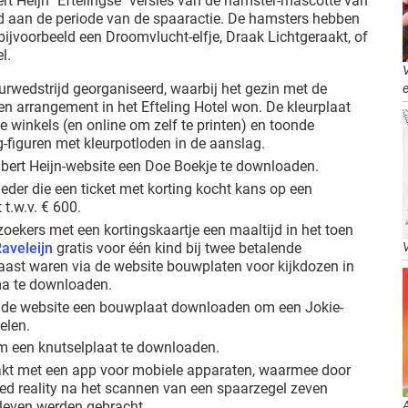
rt Heijn "Eftelingse" versies van de hamster-mascotte van
d aan de periode van de spaaractie. De hamsters hebben
s bijvoorbeeld een Droomvlucht-elfje, Draak Lichtgeraakt, of
l.
urwedstrijd georganiseerd, waarbij het gezin met de
e
en arrangement in het Efteling Hotel won. De kleurplaat
e winkels (en online om zelf te printen) en toonde
ng-figuren met kleurpotloden in de aanslag.
lbert Heijn-website een Doe Boekje te downloaden.
eder die een ticket met korting kocht kans op een
t.w.v. € 600.
oekers met een kortingskaartje een maaltijd in het toen
aveleijn
gratis voor één kind bij twee betalende
ast waren via de website bouwplaten voor kijkdozen in
ma te downloaden.
 de website een bouwplaat downloaden om een Jokie-
elen.
 een knutselplaat te downloaden.
akt met een app voor mobiele apparaten, waarmee door
d reality na het scannen van een spaarzegel zeven
t leven werden gebracht.