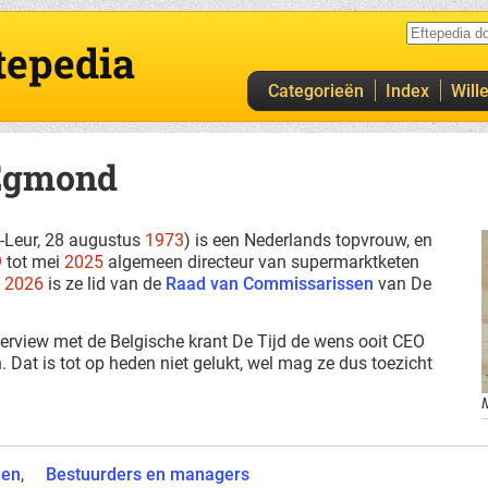
tepedia
Categorieën
Index
Will
 Egmond
-Leur, 28 augustus
1973
) is een Nederlands topvrouw, en
9
tot mei
2025
algemeen directeur van supermarktketen
i
2026
is ze lid van de
Raad van Commissarissen
van De
nterview met de Belgische krant De Tijd de wens ooit CEO
. Dat is tot op heden niet gelukt, wel mag ze dus toezicht
nen
Bestuurders en managers