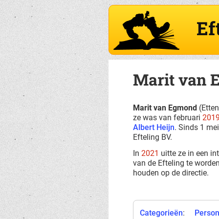
Ef
Marit van
Marit van Egmond
(Etten
ze was van februari
201
Albert Heijn
. Sinds 1 me
Efteling BV.
In
2021
uitte ze in een i
van de Efteling te worden
houden op de directie.
Categorieën
:
Perso