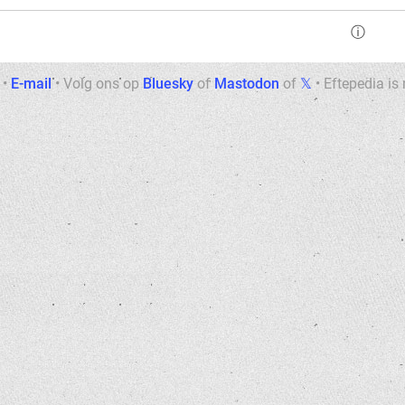
ⓘ
•
E-mail
•
Volg ons op
Bluesky
of
Mastodon
of
𝕏
•
Eftepedia is 