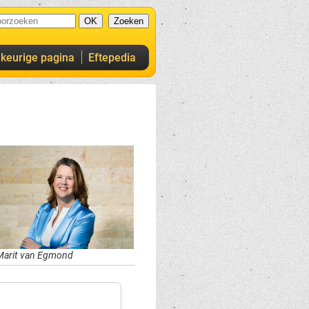
ekeurige pagina
Eftepedia
Marit van Egmond