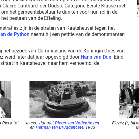
n-Claere Cantharel der Oudste Categorie Eerste Klasse met
 om het gemeentebestuur te danken voor hun rol in de
 het bestaan van de Efteling.
nstraties zijn in de straten van Kaatsheuvel tegen het
van de Python
neemt hij een petitie van de demonstranten
bij het bezoek van Commissaris van de Koningin Dries van
ez werd later dat jaar opgevolgd door
Hans van Dun
. Eind
 straat in Kaatsheuvel naar hem vernoemd: de
.
 Pieck tot
In een vlot met
Pieter van Vollenhoven
Fiévez (r) bij
en
Herman ten Bruggencate
, 1983
M