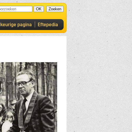
ekeurige pagina
Eftepedia