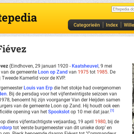
tepedia
Categorieën
Index
Will
Fiévez
évez
(Eindhoven, 29 januari 1920 -
Kaatsheuvel
, 9 mei
r van de gemeente
Loon op Zand
van
1975
tot
1985
. De
ij Tweede Kamerlid voor de KVP.
urgemeester
Louis van Erp
die het stokje had overgenomen
jden
. Bij de persdag voor het vijfentwintigste seizoen van
 1978, benoemt hij zijn voorganger Van der Heijden samen
burgers van de gemeente Loon op Zand. Hij houdt ook een
[1]
fficiële opening van het
Spookslot
op 10 mei dat jaar.
op diens vijfentachtigste verjaardag, 19 april
1980
, bij de
rdorp
tot 'eerste burgemeester van dit unieke dorp’ en
n om. Pieck benoemde daarop Fiévez tot "Commandeur