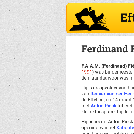
Ef
Ferdinand 
F.A.A.M. (Ferdinand) Fi
1991
) was burgemeeste
tien jaar daarvoor was h
Hij is de opvolger van b
van
Reinier van der Hei
de Efteling, op 14 maart
met
Anton Pieck
tot ere
kleine toespraak bij de o
Hij benoemt Anton Pieck 
opening van het
Kaboute
hing hem een ambtskete