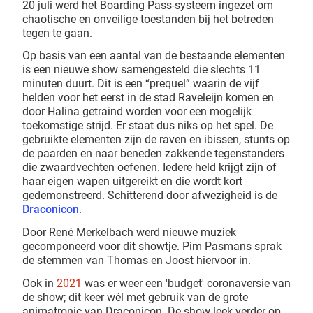
20 juli werd het Boarding Pass-systeem ingezet om
chaotische en onveilige toestanden bij het betreden
tegen te gaan.
Op basis van een aantal van de bestaande elementen
is een nieuwe show samengesteld die slechts 11
minuten duurt. Dit is een “prequel” waarin de vijf
helden voor het eerst in de stad Raveleijn komen en
door Halina getraind worden voor een mogelijk
toekomstige strijd. Er staat dus niks op het spel. De
gebruikte elementen zijn de raven en ibissen, stunts op
de paarden en naar beneden zakkende tegenstanders
die zwaardvechten oefenen. Iedere held krijgt zijn of
haar eigen wapen uitgereikt en die wordt kort
gedemonstreerd. Schitterend door afwezigheid is de
Draconicon
.
Door René Merkelbach werd nieuwe muziek
gecomponeerd voor dit showtje. Pim Pasmans sprak
de stemmen van Thomas en Joost hiervoor in.
Ook in
2021
was er weer een 'budget' coronaversie van
de show; dit keer wél met gebruik van de grote
animatronic van Draconicon. De show leek verder op