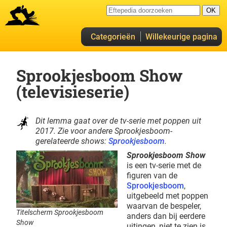
Categorieën
Willekeurige pagina
Sprookjesboom Show
(televisieserie)
Dit lemma gaat over de tv-serie met poppen uit
2017. Zie voor andere Sprookjesboom-
gerelateerde shows:
Sprookjesboom
.
Sprookjesboom Show
is een tv-serie met de
figuren van de
Sprookjesboom
,
uitgebeeld met poppen
waarvan de bespeler,
Titelscherm Sprookjesboom
anders dan bij eerdere
Show
uitingen, niet te zien is.