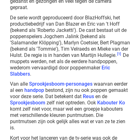
gedanst en gezongen en veel tegen de camera
gepraat.
De serie wordt geproduceerd door BlazHoffski, het
productiebedrijf van Dan Blazer en Eric van 't Hoff
(bekend als 'Roberto Jacketti'). De cast bestaat uit de
poppenspelers Jogchem Jalink (bekend als
'Salamander Klöpping'), Marlyn Coetsier, Bert Plagman
(bekend als 'Tommie'), Tim Velraeds en Mieke van der
[1]
Hulst. De regie is in handen van Martijn Hullegie.
De
muppets werden, net als de eerdere handpoppen,
wederom vervaardigd door poppenmaker
Eric
Slabbers
.
Van alle
Sprookjesboom-personages
waarvan eerder
al een
handpop
bestond, zijn nu ook poppen gemaakt
voor deze serie. Dat betekent dat
Reus
en de
Sprookjesboom
zelf niet optreden. Ook
Kabouter Ko
komt zelf niet voor, maar wel een groepje kabouters
met verschillende kleuren puntmutsen. Die
puntmutsen zijn ook gelijk alles wat er van ze te zien
is.
Kort voor het lanceren van de tv-serie was ook de