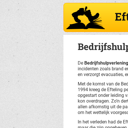
Ef
Bedrijfshul
De
Bedrijfshulpverlenin
incidenten zoals brand 
en verzorgt evacuaties, e
Met de komst van de Bed
1994 kreeg de Efteling p
opgestart onder leiding 
kon overdragen. Zo’n dert
allen afkomstig uit de pa
om het wettelijk voorges
In het verleden had de E
maar die zijn opgeheven.