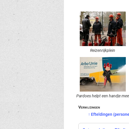
Reizenrijkplein
Pardoes helpt een handje me
↑
Efteldingen (person