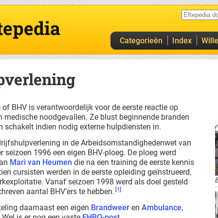
tepedia
Categorieën
Index
Will
pverlening
g
of BHV is verantwoordelijk voor de eerste reactie op
en medische noodgevallen. Ze blust beginnende branden
n schakelt indien nodig externe hulpdiensten in.
rijfshulpverlening in de Arbeidsomstandighedenwet van
er seizoen 1996 een eigen BHV-ploeg. De ploeg werd
van
Mari van Heumen
die na een training de eerste kennis
ien cursisten werden in de eerste opleiding geïnstrueerd,
B
rkexploitatie. Vanaf seizoen 1998 werd als doel gesteld
[1]
chreven aantal BHV’ers te hebben.
fteling daarnaast een eigen
Brandweer
en
Ambulance
,
 Wel is er nog een vaste
EHBO-post
.