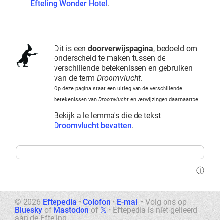
Efteling Wonder Hotel
.
Dit is een
doorverwijspagina
, bedoeld om
onderscheid te maken tussen de
verschillende betekenissen en gebruiken
van de term
Droomvlucht
.
Op deze pagina staat een uitleg van de verschillende
betekenissen van
Droomvlucht
en verwijzingen daarnaartoe.
Bekijk alle lemma's die de tekst
Droomvlucht bevatten
.
ⓘ
© 2026
Eftepedia
•
Colofon
•
E-mail
•
Volg ons op
Bluesky
of
Mastodon
of
𝕏
•
Eftepedia is niet gelieerd
aan de Efteling