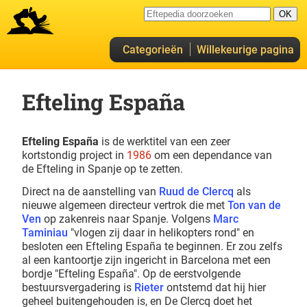
Categorieën
Willekeurige pagina
Efteling España
Efteling España
is de werktitel van een zeer
kortstondig project in
1986
om een dependance van
de Efteling in Spanje op te zetten.
Direct na de aanstelling van
Ruud de Clercq
als
nieuwe algemeen directeur vertrok die met
Ton van de
Ven
op zakenreis naar Spanje. Volgens
Marc
Taminiau
"vlogen zij daar in helikopters rond" en
besloten een Efteling España te beginnen. Er zou zelfs
al een kantoortje zijn ingericht in Barcelona met een
bordje "Efteling España". Op de eerstvolgende
bestuursvergadering is
Rieter
ontstemd dat hij hier
geheel buitengehouden is, en De Clercq doet het