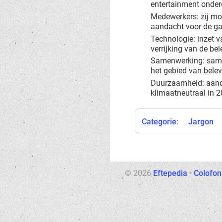
entertainment onderd
Medewerkers: zij moe
aandacht voor de ga
Technologie: inzet v
verrijking van de bel
Samenwerking: samen
het gebied van belev
Duurzaamheid: aandac
klimaatneutraal in 2
Categorie
:
Jargon
© 2026
Eftepedia
•
Colofon