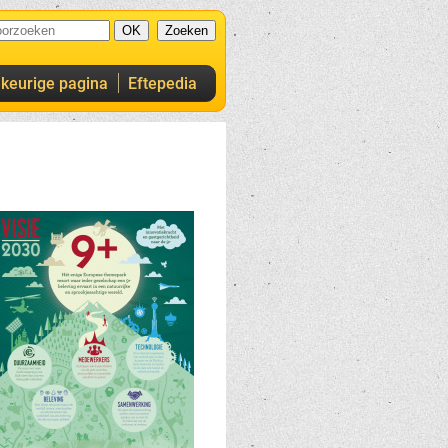
ekeurige pagina
Eftepedia