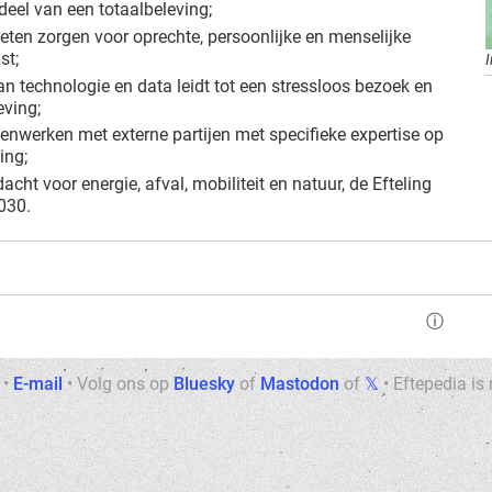
eel van een totaalbeleving;
ten zorgen voor oprechte, persoonlijke en menselijke
st;
I
an technologie en data leidt tot een stressloos bezoek en
eving;
werken met externe partijen met specifieke expertise op
ing;
ht voor energie, afval, mobiliteit en natuur, de Efteling
030.
ⓘ
•
E-mail
•
Volg ons op
Bluesky
of
Mastodon
of
𝕏
•
Eftepedia is 