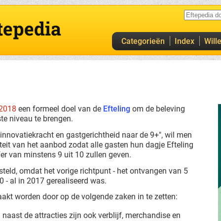
tepedia
Categorieën
Index
Will
2018
een formeel doel van de
Efteling
om de beleving
te niveau te brengen.
t innovatiekracht en gastgerichtheid naar de 9+", wil men
teit van het aanbod zodat alle gasten hun dagje Efteling
jfer van minstens 9 uit 10 zullen geven.
steld, omdat het vorige richtpunt - het ontvangen van 5
 - al in 2017 gerealiseerd was.
kt worden door op de volgende zaken in te zetten:
naast de attracties zijn ook verblijf, merchandise en